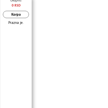
Ukupno:
0 RSD
Korpa
Prazna je.