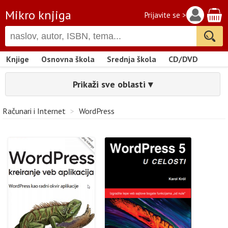
Mikro knjiga
Prijavite se >
Knjige
Osnovna škola
Srednja škola
CD/DVD
Prikaži sve oblasti ▾
Računari i Internet
>
WordPress