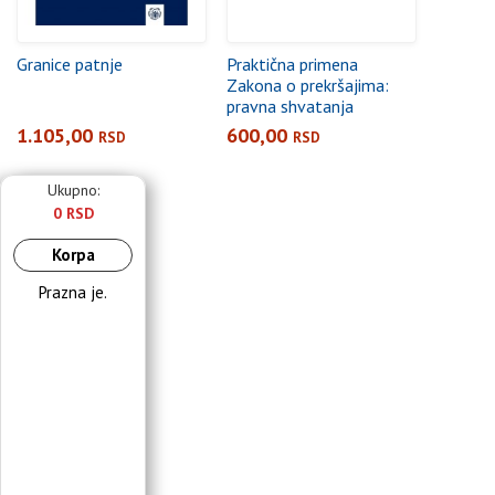
Granice patnje
Praktična primena
Zakona o prekršajima:
pravna shvatanja
kaznenog prava sa
1.105,00
600,00
RSD
RSD
komentarom
Ukupno:
0 RSD
Korpa
Prazna je.