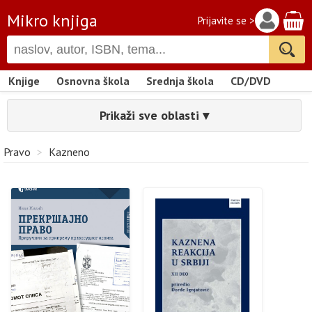
Mikro knjiga
Prijavite se >
Knjige
Osnovna škola
Srednja škola
CD/DVD
Prikaži sve oblasti ▾
Pravo
>
Kazneno