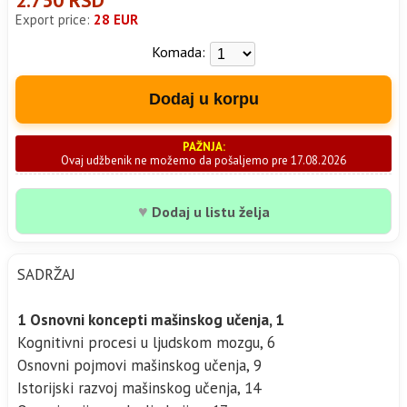
2.750 RSD
Export price:
28 EUR
Komada:
Dodaj u korpu
PAŽNJA:
Ovaj udžbenik ne možemo da pošaljemo pre 17.08.2026
♥
Dodaj u listu želja
SADRŽAJ
1 Osnovni koncepti mašinskog učenja, 1
Kognitivni procesi u ljudskom mozgu, 6
Osnovni pojmovi mašinskog učenja, 9
Istorijski razvoj mašinskog učenja, 14