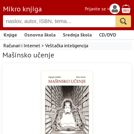
Mikro knjiga
Prijavite se >
Knjige
Osnovna škola
Srednja škola
CD/DVD
Računari i Internet
>
Veštačka inteligencija
Mašinsko učenje