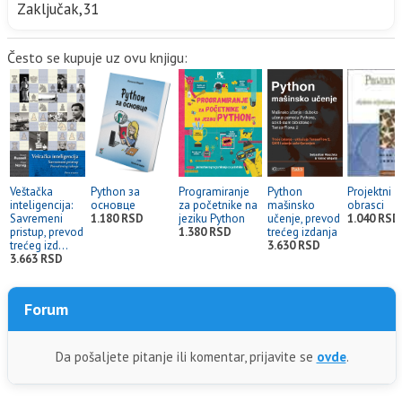
Zaključak,31
Često se kupuje uz ovu knjigu:
Veštačka
Python за
Programiranje
Python
Projektni
inteligencija:
основце
za početnike na
mašinsko
obrasci
Savremeni
1.180 RSD
jeziku Python
učenje, prevod
1.040 RSD
pristup, prevod
1.380 RSD
trećeg izdanja
trećeg izd...
3.630 RSD
3.663 RSD
Forum
Da pošaljete pitanje ili komentar, prijavite se
ovde
.