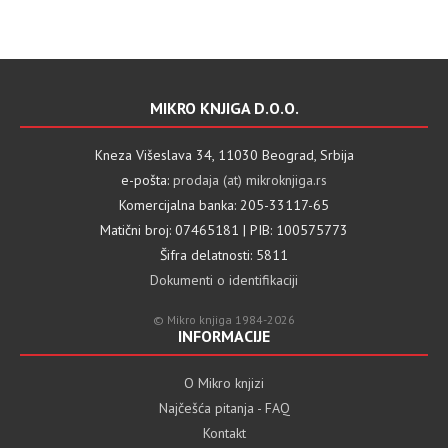
MIKRO KNJIGA D.O.O.
Kneza Višeslava 34, 11030 Beograd, Srbija
e-pošta:
prodaja (at) mikroknjiga.rs
Komercijalna banka: 205-33117-65
Matični broj: 07465181 | PIB: 100575773
Šifra delatnosti: 5811
Dokumenti o identifikaciji
© Mikro knjiga 1984-2026
INFORMACIJE
O Mikro knjizi
Najčešća pitanja - FAQ
Kontakt