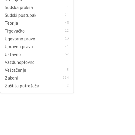
Sudska praksa
11
Sudski postupak
21
Teorija
43
Trgovačko
12
Ugovorno pravo
13
Upravno pravo
21
Ustavno
32
Vazduhoplovno
1
Veštačenje
5
Zakoni
254
Zaštita potrošača
2