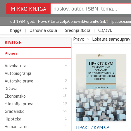
MIKRO KNJIGA
od 1984. god.
Novo
♥
Lista želja
Cenovnik
Forum
Rečnik
☦
Православн
Knjige
|
Osnovna škola
|
Srednja škola
|
CD/DVD
Pravo
>
Lokalna samouprav
KNJIGE
Pravo
Advokatura
4
Autobiografija
1
Autorsko pravo
3
Država
24
Ekonomsko
15
Filozofija prava
19
Građansko
34
Hipoteka
1
Humanitarno
1
ПРАКТИКУМ СА