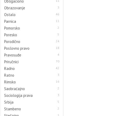
Obligaciono
11
Obrazovanje
3
Ostalo
46
Parnica
11
Pomorsko
2
Poresko
5
Porodično
24
Poslovno pravo
18
Pravosuđe
4
Priručnici
70
Radno
42
Ratno
3
Rimsko
16
Saobraćajno
2
Sociologija prava
3
Srbija
5
Stambeno
2
Stečajno
1