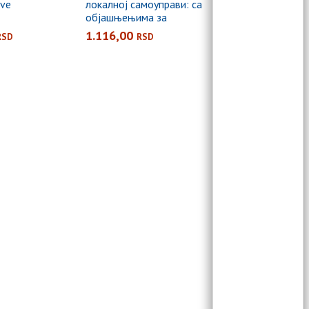
ve
локалној самоуправи: са
објашњењима за
примену, судском и
1.116,00
RSD
RSD
управном праксом