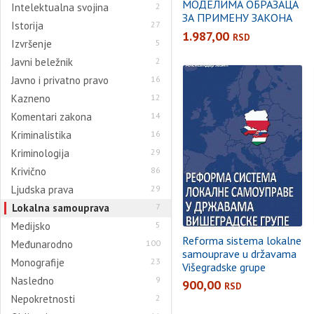
МОДЕЛИМА ОБРАЗАЦА
Intelektualna svojina
2
ЗА ПРИМЕНУ ЗАКОНА
Istorija
27
О ОПШТЕМ УПРАВНОМ
1.987,00
RSD
Izvršenje
5
ПОСТУПКУ
Javni beležnik
2
Javno i privatno pravo
16
Kazneno
12
Komentari zakona
14
Kriminalistika
16
Kriminologija
29
Krivično
86
Ljudska prava
29
Lokalna samouprava
7
Medijsko
5
Reforma sistema lokalne
Međunarodno
100
samouprave u državama
Monografije
23
Višegradske grupe
Nasledno
9
900,00
RSD
Nepokretnosti
2