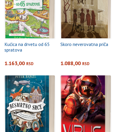
Kućica na drvetu od 65
Skoro neverovatna priča
spratova
1.163,00
1.088,00
RSD
RSD