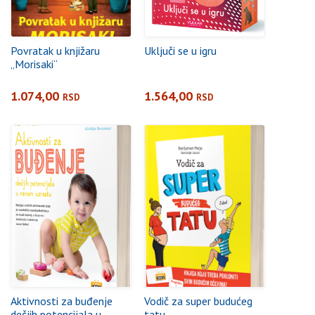
Povratak u knjižaru
Uključi se u igru
„Morisaki“
1.074,00
1.564,00
RSD
RSD
Aktivnosti za buđenje
Vodič za super budućeg
dečjih potencijala u
tatu