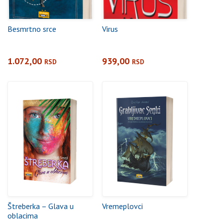
Besmrtno srce
Virus
1.072,00
939,00
RSD
RSD
Štreberka – Glava u
Vremeplovci
oblacima