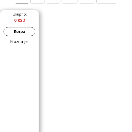
Ukupno:
0 RSD
Korpa
Prazna je.