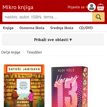
Mikro knjiga
Prijavite se >
Knjige
Osnovna škola
Srednja škola
CD/DVD
Prikaži sve oblasti ▾
Dečje knjige
>
Tinejdžeri