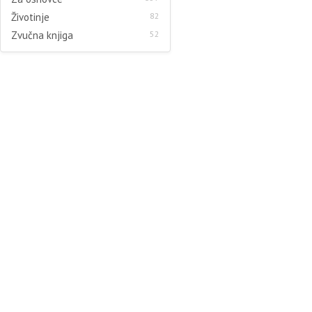
Životinje
82
Zvučna knjiga
52