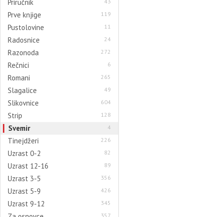
Priručnik
43
Prve knjige
119
Pustolovine
11
Radosnice
24
Razonoda
272
Rečnici
6
Romani
265
Slagalice
49
Slikovnice
604
Strip
128
Svemir
4
Tinejdžeri
226
Uzrast 0-2
82
Uzrast 12-16
89
Uzrast 3-5
356
Uzrast 5-9
426
Uzrast 9-12
345
Za osnovce
357