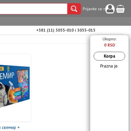
Prijavite se >
+381 (11) 3055-010 i 3055-015
Ukupno:
0 RSD
Korpa
Prazna je.
 свемир +