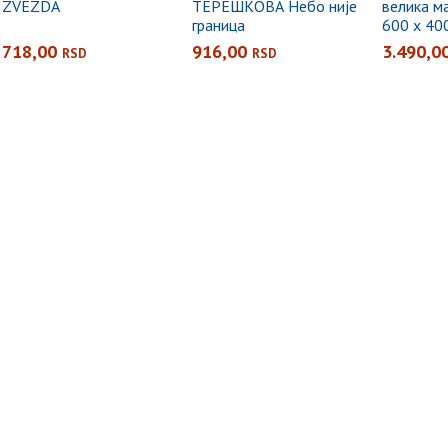
ZVEZDA
ТЕРЕШКОВА Небо није
велика м
граница
600 x 40
+ кутија 
718,00
916,00
3.490,0
RSD
RSD