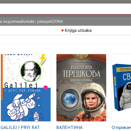
и подсетник
Kontakt i pitanja
AIZONA
♥
Knjiga utisaka
GALILEJ I PRVI RAT
ВАЛЕНТИНА
Откривам