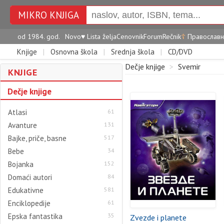
MIKRO KNJIGA
od 1984. god.
Novo
♥
Lista želja
Cenovnik
Forum
Rečnik
☦
Православн
Knjige
|
Osnovna škola
|
Srednja škola
|
CD/DVD
Dečje knjige
>
Svemir
KNJIGE
Dečje knjige
Atlasi
61
Avanture
131
Bajke, priče, basne
517
Bebe
34
Bojanka
152
Domaći autori
84
Edukativne
581
Enciklopedije
61
Epska fantastika
35
Zvezde i planete