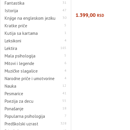
Fantastika
31
Istorija
47
1.399,00
RSD
Knjige na engleskom jeziku
30
Kratke priče
5
Kutija sa kartama
1
Leksikoni
4
Lektira
165
Mala psihologija
5
Mitovi i legende
6
Muzičke slagalice
4
Narodne priče i umotvorine
4
Nauka
12
Pesmarice
41
Poezija za decu
55
Ponašanje
18
Popularna psihologija
7
Predškolski uzrast
328