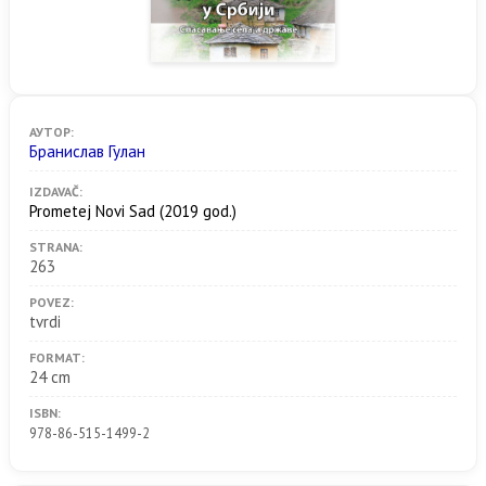
АУТОР:
Бранислав Гулан
IZDAVAČ:
Prometej Novi Sad
(2019 god.)
STRANA:
263
POVEZ:
tvrdi
FORMAT:
24 cm
ISBN:
978-86-515-1499-2