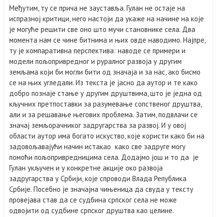
Међутим, ту се прича не зауставља. Гулан не остаје на
испразној критици, него настоји да укаже на начине на које
је могуће решити све оно што мучи становнике села. Два
момента нам се чине битнима и њих овде наводимо. Најпре,
ту је компаративна перспектива: наводе се примери и
модели пољопривредног и руралног развоја у другим
земљама који би могли бити од значаја и за нас, ако бисмо
се на њих угледали. Из текста је јасно да аутор и те како
добро познаје стање у другим друштвима, што је једна од
кључних претпоставки за разумевање сопственог друштва,
али и за решавање његових проблема. Затим, подвлачи се
значај земљорачниког задругарства за развој. И у овој
области аутор има богато искуство, које користи како би на
задовољавајући начин истакао како све задруге могу
помоћи пољопривредницима села. Додајмо још и то да је
Гулан укључен и у конкретне акције око развоја
задругарства у Србији, које спроводи Влада Република
Србије. Посебно је значајна чињеница да свуда у тексту
провејава став да се судбина српског села не може
одвојити од судбине српског друштва као целине.