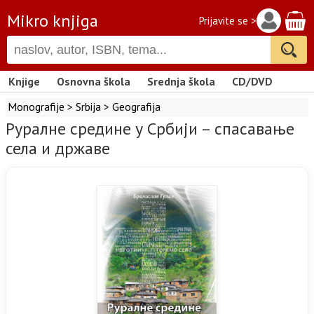
Mikro knjiga
Prijavite se >
Knjige
Osnovna škola
Srednja škola
CD/DVD
Monografije
>
Srbija
>
Geografija
Руралне средине у Србији – спасавање
села и државе