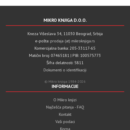
MIKRO KNJIGA D.O.O.
Kneza Višeslava 34, 11030 Beograd, Srbija
e-pošta:
prodaja (at) mikroknjiga.rs
Komercijalna banka: 205-33117-65
Matični broj: 07465181 | PIB: 100575773
Šifra delatnosti: 5811
Dokumenti o identifikaciji
© Mikro knjiga 1984-2026
INFORMACIJE
O Mikro knjizi
Najčešća pitanja - FAQ
Kontakt
Vaši podaci
Korpa