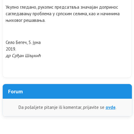
Укупно гледано, рукопис предсатвља значајан допринос
сагледавању проблема у српским селима, као и начинима
њиховог решавања.
Село Бегеч, 5. јуна
2019.
др Срђан Шљукић
Forum
Da pošaljete pitanje ili komentar, prijavite se
ovde
.