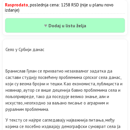
Rasprodato
, poslednja cena: 1258 RSD (nije u planu novo
izdanje)
♥
Dodaj u listu želja
Село у Србији данас
Бранислав Гулан се прихватио незахвалног задатка да
састави студију посвећену проблемима српског села данас,
који су веома бројни и тешки. Као економиста, публициста и
новинар, аутор се више деценија бавио проблемима села и
пољопривреде, тако да поседује велико знање, али и
искуство, неопходно за ваљано писање о аграрним и
руралним проблемима.
У тексту се најпре сагледавају најважнија питања, међу
којима се посебно издвајају демографски суноврат села (а