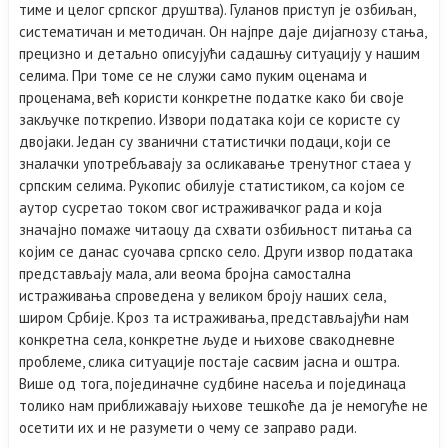
тиме и целог српског друштва). Гуланов приступ је озбиљан,
систематичан и методичан. Он најпре даје дијагнозу стања,
прецизно и детаљно описујући садашњу ситуацију у нашим
селима. При томе се не служи само пуким оценама и
проценама, већ користи конкретне податке како би своје
закључке поткрепио. Извори података који се користе су
двојаки. Један су званични статистички подаци, који се
зналачки употребљавају за осликавање тренутног стаеа у
српским селима. Рукопис обилује статистиком, са којом се
аутор сусретао током свог истраживачког рада и која
значајно помаже читаоцу да схвати озбиљност питања са
којим се данас суочава српско село. Други извор података
представљају мала, али веома бројна самостална
истраживања спроведена у великом броју наших села,
широм Србије. Кроз та истраживања, представљајући нам
конкретна села, конкретне људе и њихове свакодневне
проблеме, слика ситуације постаје сасвим јасна и оштра.
Више од тога, појединачне судбине насеља и појединаца
толико нам приближавају њихове тешкоће да је немогуће не
осетити их и не разумети о чему се заправо ради.