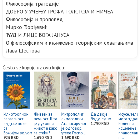
Философија трагедије
ДОБРО У УЧЕЊУ ГРОФА ТОЛСТОЈА И НИЧЕА
Философија и проповед
Мирко Ђорђевић
ЋУД И ЛИЦЕ БОГА ЈАНУСА
О философским и књижевно-теоријским схватањима
Лава Шестова
Često se kupuje uz ovu knjigu:
Илиотропион:
Живeти за
Митрополит
Да двоје
Исусе, тела
сагласност
вечност: Шта
лимасолски
буду једно
мога здрав
људске воље
је духовни
Атанасије: Бог
1.790 RSD
Болест и
са
живот и како
је одговор,
исцелење у
Божијом вољом
га стећи?
утехе Госпо...
православ
923 RSD
1.690 RSD
1.690 RSD
п...