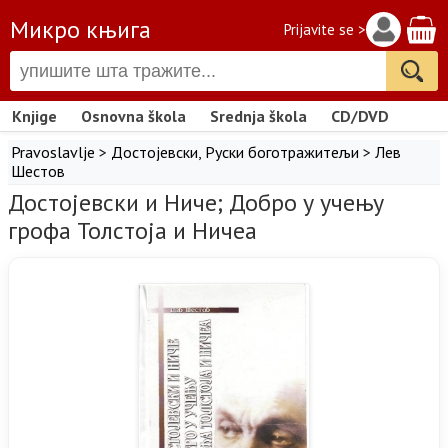
Микро књига
Prijavite se >
Knjige
Osnovna škola
Srednja škola
CD/DVD
Pravoslavlje
>
Достојевски
,
Руски боготражитељи
>
Лев
Шестов
Достојевски и Ниче; Добро у учењу
грофа Толстоја и Ничеа