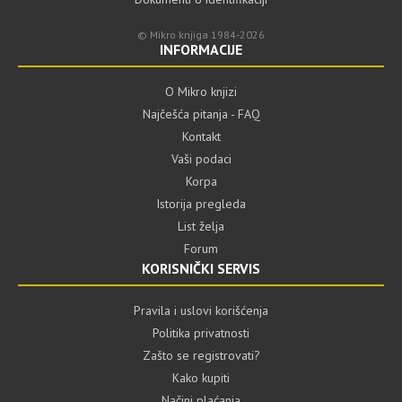
© Mikro knjiga 1984-2026
INFORMACIJE
O Mikro knjizi
Najčešća pitanja - FAQ
Kontakt
Vaši podaci
Korpa
Istorija pregleda
List želja
Forum
KORISNIČKI SERVIS
Pravila i uslovi korišćenja
Politika privatnosti
Zašto se registrovati?
Kako kupiti
Načini plaćanja