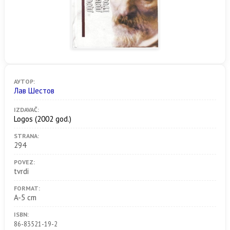
АУТОР:
Лав Шестов
IZDAVAČ:
Logos
(2002 god.)
STRANA:
294
POVEZ:
tvrdi
FORMAT:
A-5 cm
ISBN:
86-83521-19-2