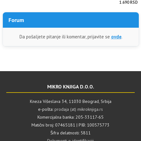
1.690 RSD
Forum
Da pošaljete pitanje ili komentar, prijavite se
ovde
.
MIKRO KNJIGA D.O.O.
Kneza Višeslava 34, 11030 Beograd, Srbija
e-pošta:
prodaja (at) mikroknjiga.rs
Komercijalna banka: 205-33117-65
Matični broj: 07465181 | PIB: 100575773
Šifra delatnosti: 5811
Dokumenti o identifikaciji