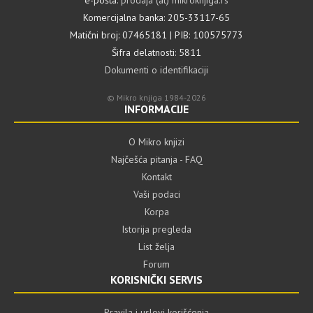
e-pošta:
prodaja (at) mikroknjiga.rs
Komercijalna banka: 205-33117-65
Matični broj: 07465181 | PIB: 100575773
Šifra delatnosti: 5811
Dokumenti o identifikaciji
© Mikro knjiga 1984-2026
INFORMACIJE
O Mikro knjizi
Najčešća pitanja - FAQ
Kontakt
Vaši podaci
Korpa
Istorija pregleda
List želja
Forum
KORISNIČKI SERVIS
Pravila i uslovi korišćenja