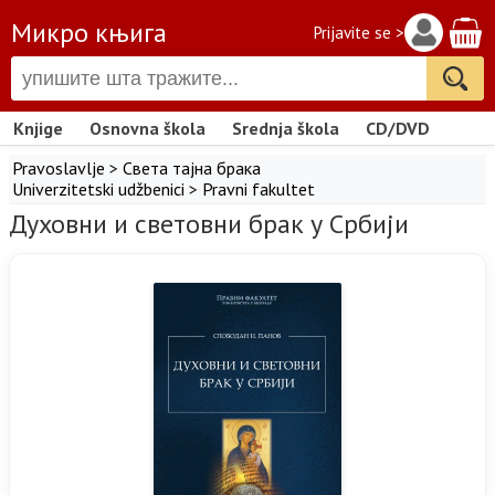
Микро књига
Prijavite se >
Knjige
Osnovna škola
Srednja škola
CD/DVD
Pravoslavlje
>
Света тајна брака
Univerzitetski udžbenici
>
Pravni fakultet
Духовни и световни брак у Србији