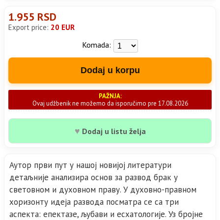
1.955 RSD
Export price:
20 EUR
Komada:
Dodaj u korpu
PAŽNJA:
Ovaj udžbenik ne možemo da isporučimo pre 17.08.2026
♥
Dodaj u listu želja
Аутор први пут у нашој новијој литератури
детаљније анализира основ за развод брак у
световном и духовном праву. У духовно-правном
хоризонту идеја развода посматра се са три
аспекта: епектазе, љубави и есхатологије. Уз бројне