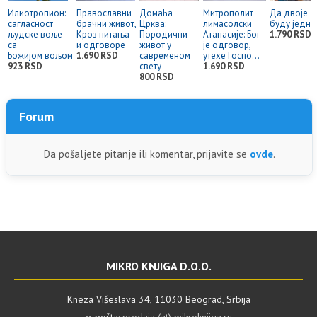
Илиотропион:
Православни
Домаћа
Митрополит
Да двоје
сагласност
брачни живот,
Црква:
лимасолски
буду једно
људске воље
Кроз питања
Породични
Атанасије: Бог
1.790 RSD
са
и одговоре
живот у
је одговор,
Божијом вољом
1.690 RSD
савременом
утехе Госпо...
923 RSD
свету
1.690 RSD
800 RSD
Forum
Da pošaljete pitanje ili komentar, prijavite se
ovde
.
MIKRO KNJIGA D.O.O.
Kneza Višeslava 34, 11030 Beograd, Srbija