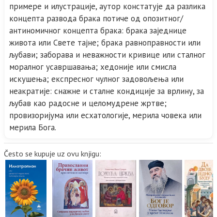
примере и илустрације, аутор констатује да разлика
концепта развода брака потиче од опозитног/
антиномичног концепта брака: брака заједнице
живота или Свете тајне; брака равноправности или
љубави; заборава и неважности кривице или сталног
моралног усавршавања; хедоније или смисла
искушења; експресног чулног задовољења или
неакратије: снажне и сталне кондиције за врлину, за
љубав као радосне и целомудрене жртве;
провизоријума или есхатологије, мерила човека или
мерила Бога.
Često se kupuje uz ovu knjigu: