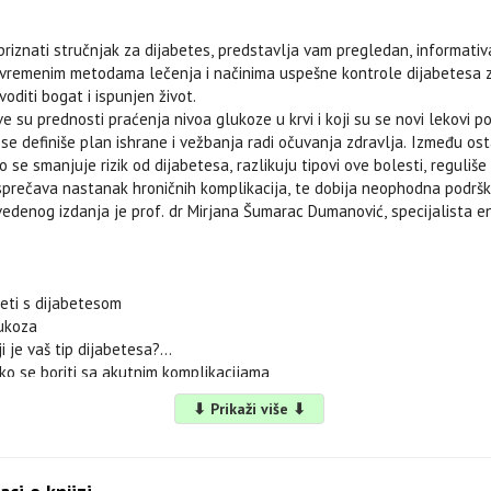
priznati stručnjak za dijabetes, predstavlja vam pregledan, informativ
vremenim metodama lečenja i načinima uspešne kontrole dijabetesa z
oditi bogat i ispunjen život.
 su prednosti praćenja nivoa glukoze u krvi i koji su se novi lekovi poja
 se definiše plan ishrane i vežbanja radi očuvanja zdravlja. Između osta
ko se smanjuje rizik od dijabetesa, razlikuju tipovi ove bolesti, reguliš
, sprečava nastanak hroničnih komplikacija, te dobija neophodna podršk
edenog izdanja je prof. dr Mirjana Šumarac Dumanović, specijalista e
veti s dijabetesom
lukoza
i je vaš tip dijabetesa?
ko se boriti sa akutnim komplikacijama
rečavanje hroničnih komplikacija
⬇ Prikaži više ⬇
jabetes, seksualna funkcija i trudnoća
aćenje nivoa glukoze i drugi testovi
an ishrane za dijabetes
ti u pokretu: plan vežbanja