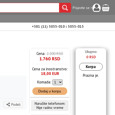
Prijavite se >
+381 (11) 3055-010 i 3055-015
Ukupno:
Cena:
2.200 RSD
0 RSD
1.760 RSD
Korpa
Cena za inostranstvo:
18,00 EUR
Prazna je.
Komada:
Dodaj u korpu
Naručite telefonom:
Podeli
Nije radno vreme