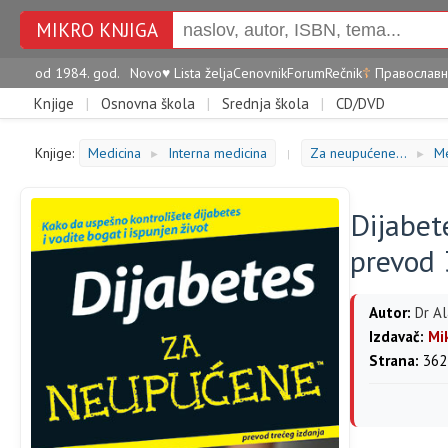
MIKRO KNJIGA
od 1984. god.
Novo
♥
Lista želja
Cenovnik
Forum
Rečnik
☦
Православн
Knjige
|
Osnovna škola
|
Srednja škola
|
CD/DVD
Knjige:
Medicina
Interna medicina
Za neupućene...
Me
►
|
►
Dijabet
prevod 
Autor:
Dr Al
Izdavač:
Mi
Strana:
362