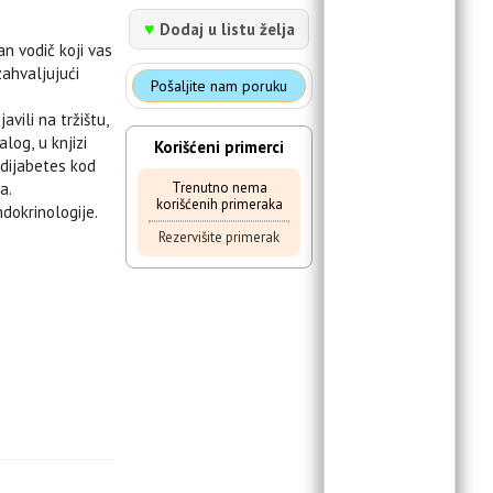
♥
Dodaj u listu želja
an vodič koji vas
ahvaljujući
Pošaljite nam poruku
vili na tržištu,
log, u knjizi
Korišćeni primerci
e dijabetes kod
Trenutno nema
a.
korišćenih primeraka
ndokrinologije.
Rezervišite primerak