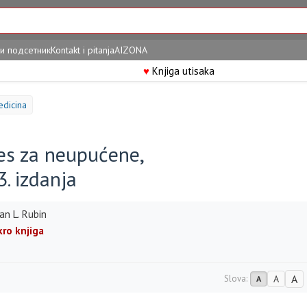
и подсетник
Kontakt i pitanja
AIZONA
♥
Knjiga utisaka
dicina
es za neupućene,
3. izdanja
an L. Rubin
kro knjiga
A
Slova:
A
A