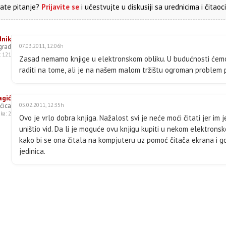
ate pitanje?
Prijavite se
i učestvujte u diskusiji sa urednicima i čitaoc
dnik
grad
07.03.2011, 12:06h
: 121
Zasad nemamo knjige u elektronskom obliku. U budućnosti ćem
raditi na tome, ali je na našem malom tržištu ogroman problem pi
agić
ćica
05.02.2011, 12:35h
ka: 2
Ovo je vrlo dobra knjiga. Nažalost svi je neće moći čitati jer im 
uništio vid. Da li je moguće ovu knjigu kupiti u nekom elektrons
kako bi se ona čitala na kompjuteru uz pomoć čitača ekrana i g
jedinica.