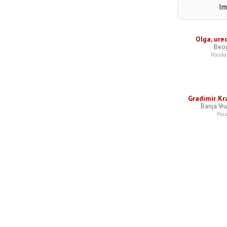
Im
Olga, ure
Beo
Poruka
Gradimir Kr
Banja Vru
Poru