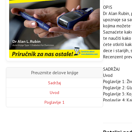
OPIS
Dr Alan Rubin, 
upoznaje sa sa
kojima možete v
Saznaćete kakve
te naučiti kako
ćete otkriti ka
dece i starijih
Recenzent prev
SADRŽAJ
Preuzmite delove knjige
Uvod
Poglavlje 1: Ži
Sadržaj
Poglavlje 2: G
Uvod
Poglavlje 3: Koj
Poglavlje 4: Ka
Poglavlje 1
Poglavlje 5: Sp
Poglavlje 6: Di
Poglavlje 7: Pr
Poglavlje 8: Pl
Poglavlje 9: Bi