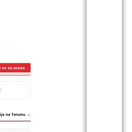
e se za ocenu
!
jige
Type 1
ija na forumu →