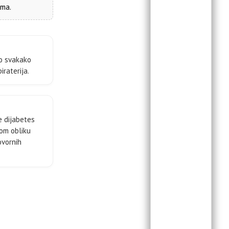
ima.
o svakako
raterija.
je dijabetes
kom obliku
ovornih