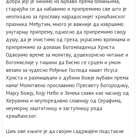
добра јер је чинимо из љубави према ближњима,
старајући се да набавимо и припремимо све што је
неопходно за прославу најрадоснијег хришћанског
празника. Међутим, много је важније да извршимо
унутарњу припрему, односно да припремимо своју
душу, да је очистимо од греха, украсимо врлинама и
припремимо за долазак Богомладенца Христа.
Одвојимо време за молитву, душекорисно читање и
богомислије у тишини да бисмо се срцем и умом
везали за чудесно Рођење Господа нашег Исуса
Христа и размишљали о дубини Божје љубави према
нама! Молитвено прославимо Пресвету Богородиuу,
Мајку Божју, Коју Небо и Земља слави као часнију од
Херувима и неупоредивно славнију од Серафима,
неуморну заштитницу и заступницу рода
хришћанског.
Циљ ове књиге је да својим садржајем подстакне