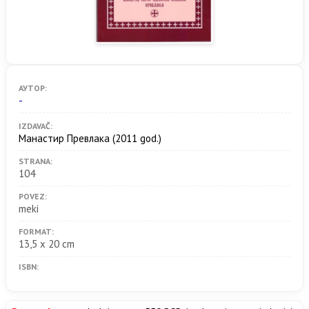
АУТОР:
-
IZDAVAČ:
Манастир Превлака
(2011 god.)
STRANA:
104
POVEZ:
meki
FORMAT:
13,5 x 20 cm
ISBN: