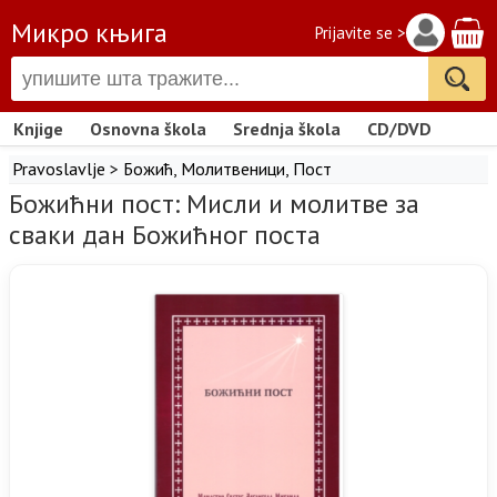
Микро књига
Prijavite se >
Knjige
Osnovna škola
Srednja škola
CD/DVD
Pravoslavlje
>
Божић
,
Молитвеници
,
Пост
Божићни пост: Мисли и молитве за
сваки дан Божићног поста