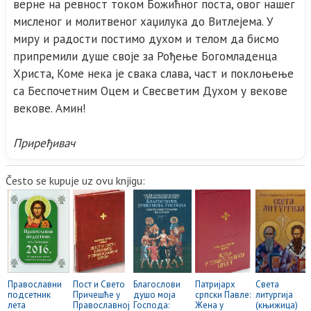
верне на ревност током Божићног поста, овог нашег
мисленог и молитвеног хаџилука до Витлејема. У
миру и радости постимо духом и телом да бисмо
припремили душе своје за Рођење Богомладенца
Христа, Коме нека је свака слава, част и поклоњење
са Беспочетним Оцем и Свесветим Духом у векове
векове. Амин!
Приређивач
Često se kupuje uz ovu knjigu:
Православни
Пост и Свето
Благослови
Патријарх
Света
подсетник
Причешће у
душо моја
српски Павле:
литургија
лета
Православној
Господа:
Жена у
(књижица)