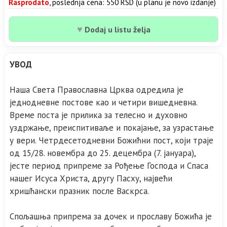
Rasprodato
, poslednja cena: 550 RSD (u planu je novo izdanje)
♥
Dodaj u listu želja
УВОД
Наша Света Православна Црква одредила је
једнодневне постове као и четири вишедневна.
Време поста је прилика за телесно и духовно
уздржање, преиспитиваље и покајање, за узрастање
у вери. Четрдесетодневни Божићни пост, који траје
од 15/28. новембра до 25. децембра (7. јануара),
јесте период припреме за Рођење Господа и Спаса
нашег Исуса Христа, другу Пасху, највећи
хришћански празник после Васкрса.
Спољашња припрема за дочек и прославу Божића је