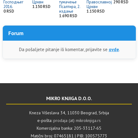
Господњег
Цркви
тумачење
Православној
290 RSD
2016.
1.150 RSD
Псалтира, 2.
Цркви
0 RSD
издање
1.150 RSD
1.690 RSD
Forum
Da pošaljete pitanje ili komentar, prijavite se
ovde
.
MIKRO KNJIGA D.O.O.
Kneza Višeslava 34, 11030 Beograd, Srbija
e-pošta:
prodaja (at) mikroknjiga.rs
Komercijalna banka: 205-33117-65
Matični broj: 07465181 | PIB: 100575773