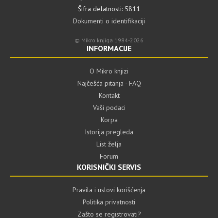
Šifra delatnosti: 5811
Dokumenti o identifikaciji
© Mikro knjiga 1984-2026
INFORMACIJE
O Mikro knjizi
Najčešća pitanja - FAQ
Kontakt
Vaši podaci
Korpa
Istorija pregleda
List želja
Forum
KORISNIČKI SERVIS
Pravila i uslovi korišćenja
Politika privatnosti
Zašto se registrovati?