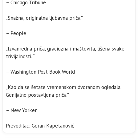
– Chicago Tribune
„Snažna, originalna ljubavna priča.“
– People
„Izvanredna priča, graciozna i maštovita, lišena svake
trivijalnosti. “
– Washington Post Book World
„Kao da se šetate vremenskom dvoranom ogledala.
Genijalno postavljena priča.“
– New Yorker
Prevodilac: Goran Kapetanović