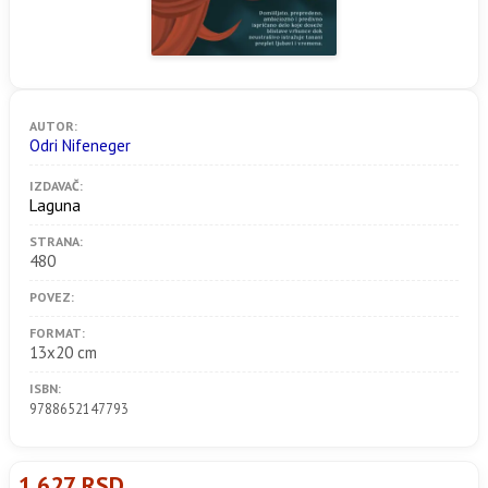
AUTOR:
Odri Nifeneger
IZDAVAČ:
Laguna
STRANA:
480
POVEZ:
FORMAT:
13x20 cm
ISBN:
9788652147793
1.627 RSD