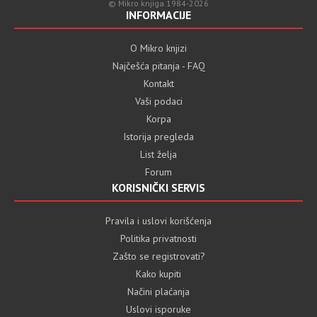
© Mikro knjiga 1984-2026
INFORMACIJE
O Mikro knjizi
Najčešća pitanja - FAQ
Kontakt
Vaši podaci
Korpa
Istorija pregleda
List želja
Forum
KORISNIČKI SERVIS
Pravila i uslovi korišćenja
Politika privatnosti
Zašto se registrovati?
Kako kupiti
Načini plaćanja
Uslovi isporuke