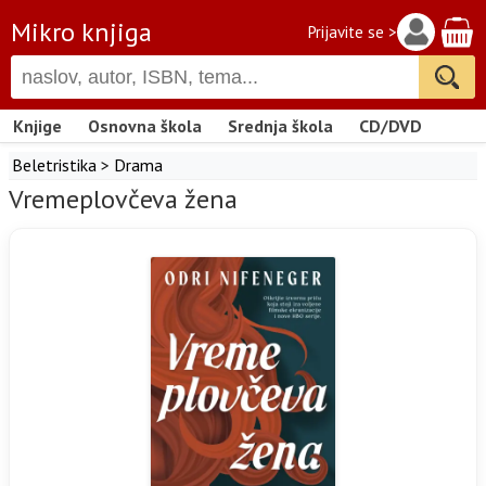
Mikro knjiga
Prijavite se >
Knjige
Osnovna škola
Srednja škola
CD/DVD
Beletristika
>
Drama
Vremeplovčeva žena