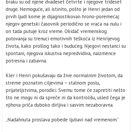
braku su od njene dvadeset četvrte i njegove trideset
druge. Nemoguće, ali istinito, pošto je Henri jedan od
prvih ljudi kome je dijagnostikovan hrono-poremećaj:
njegov genetski časovnik periodično se vraća na nulu i
on tada putuje kroz vreme. Okidač vremenskog
putovanja su trenuci emotivnih teškoća iz Henrijevog
života, kako prošlog tako i budućeg. Njegovi nestanci su
spontani, njegova iskustva nepredvidiva, naizmence
potresna i zabavna.
Kler i Henri pokušavaju da žive normalnim životom, da
streme poznatim ciljevima – stalnom poslu,
prijateljstvima, porodici. Svemu tome će zapretiti nešto
što ne mogu ni da spreče ni da kontrolišu, usled čega je
njihova priča duboko dirljiva i sasvim nezaboravna.
„Nadahnuta proslava pobede ljubavi nad vremenom.“