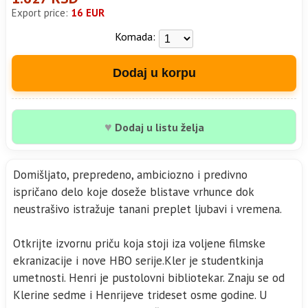
Export price:
16 EUR
Komada:
Dodaj u korpu
♥
Dodaj u listu želja
Domišljato, prepredeno, ambiciozno i predivno
ispričano delo koje doseže blistave vrhunce dok
neustrašivo istražuje tanani preplet ljubavi i vremena.
Otkrijte izvornu priču koja stoji iza voljene filmske
ekranizacije i nove HBO serije.Kler je studentkinja
umetnosti. Henri je pustolovni bibliotekar. Znaju se od
Klerine sedme i Henrijeve trideset osme godine. U