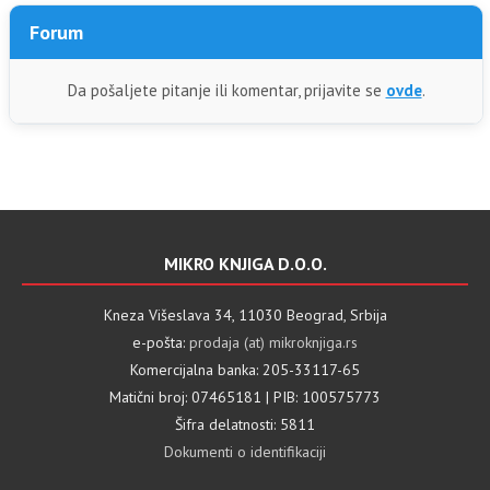
Forum
Da pošaljete pitanje ili komentar, prijavite se
ovde
.
MIKRO KNJIGA D.O.O.
Kneza Višeslava 34, 11030 Beograd, Srbija
e-pošta:
prodaja (at) mikroknjiga.rs
Komercijalna banka: 205-33117-65
Matični broj: 07465181 | PIB: 100575773
Šifra delatnosti: 5811
Dokumenti o identifikaciji