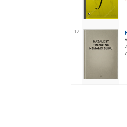
10.
A
D
C