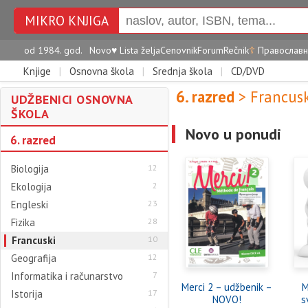
MIKRO KNJIGA
od 1984. god.
Novo
♥
Lista želja
Cenovnik
Forum
Rečnik
☦
Православн
Knjige
|
Osnovna škola
|
Srednja škola
|
CD/DVD
6. razred
> Francus
UDŽBENICI OSNOVNA
ŠKOLA
Novo u ponudi
6. razred
Biologija
12
Ekologija
2
Engleski
23
Fizika
28
Francuski
10
Geografija
12
Informatika i računarstvo
7
Merci 2 – udžbenik –
M
Istorija
17
NOVO!
s