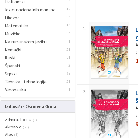
Italijanski
6
Jezici nacionalnih manjina
45
Likovno
13
Matematika
46
1.
Muzičko
14
Na rumunskom jeziku
1
A
Nemački
21
З
Ruski
11
Španski
2
Srpski
39
Tehnika i tehnologija
21
Veronauka
1
2.
Izdavači - Osnovna škola
A
З
Admiral Books
(1)
Akronolo
(30)
Atos
(1)