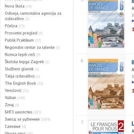
Nova škola
(19)
A
Odiseja, samostalna agencija za
З
izdavaštvo
(3)
M
Pčelica
(77)
Prosvetni pregled
(5)
Publik Praktikum
(37)
Regionalni centar za talente
(3)
Riznica lepih reči
(3)
6.
Školska knjiga Zagreb
(1)
Službeni glasnik
(1)
A
Talija izdavaštvo
(1)
З
M
The English Book
(72)
Venclović
(21)
Vulkan
(142)
Zmaj
(5)
БИГЗ школство
(207)
Завод за уџбенике
(1309)
7.
Сазнање
(4)
A
Школа плус
(23)