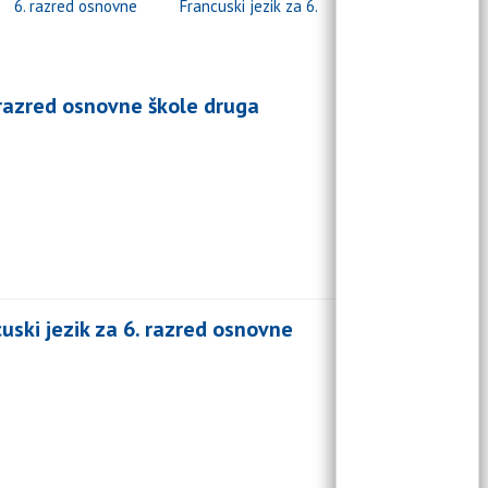
6. razred osnovne
Francuski jezik za 6.
škole
razred osnovne škole
 razred osnovne škole druga
ki jezik za 6. razred osnovne