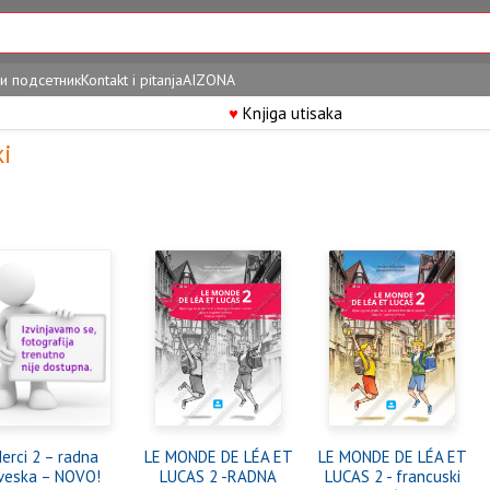
и подсетник
Kontakt i pitanja
AIZONA
♥
Knjiga utisaka
ki
erci 2 – radna
LE MONDE DE LÉA ET
LE MONDE DE LÉA ET
veska – NOVO!
LUCAS 2 -RADNA
LUCAS 2 - francuski