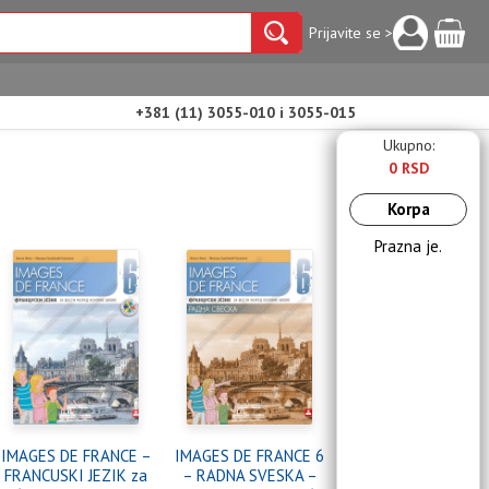
Prijavite se >
+381 (11) 3055-010 i 3055-015
Ukupno:
0 RSD
Korpa
Prazna je.
IMAGES DE FRANCE –
IMAGES DE FRANCE 6
FRANCUSKI JEZIK za
– RADNA SVESKA –