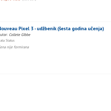
Nouveau Pixel 3 - udžbenik (šesta godina učenja)
utor:
Collete GIbbe
ata Status
ena nije formirana