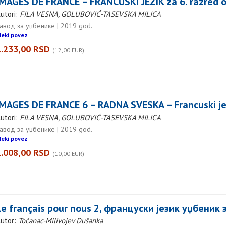
IMAGES DE FRANCE – FRANCUSKI JEZIK za 6. razred 
utori:
FILA VESNA, GOLUBOVIĆ-TASEVSKA MILICA
авод за уџбенике | 2019 god.
eki povez
1.233,00 RSD
(12,00 EUR)
IMAGES DE FRANCE 6 – RADNA SVESKA – Francuski jez
utori:
FILA VESNA, GOLUBOVIĆ-TASEVSKA MILICA
авод за уџбенике | 2019 god.
eki povez
1.008,00 RSD
(10,00 EUR)
Le français pour nous 2, француски језик уџбеник
utor:
Točanac-Мilivojev Dušanka