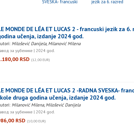
SVESKA- francuski
jezik za 6. razred
jezik za 6. razred
osnovne škole druga
osnovne škole druga
godina učenja, izdanje
godina učenja, izdanje
2024 god.
2024 god.
LE MONDE DE LÉA ET LUCAS 2 - francuski jezik za 6.
godina učenja, izdanje 2024 god.
utori:
Milošević Danijela, Milanović Milena
авод за уџбенике | 2024 god.
1.180,00 RSD
(12,00 EUR)
LE MONDE DE LÉA ET LUCAS 2 -RADNA SVESKA- francus
škole druga godina učenja, izdanje 2024 god.
utori:
Milanović Milena, Milošević Danijela
авод за уџбенике | 2024 god.
986,00 RSD
(10,00 EUR)