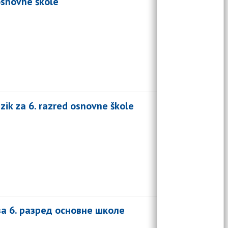
osnovne škole
ik za 6. razred osnovne škole
 за 6. разред основне школе