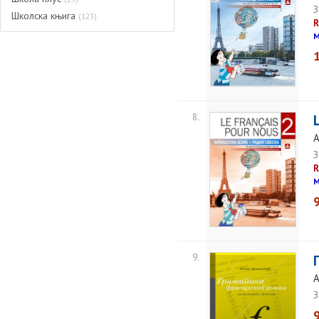
З
Школска књига
(123)
M
8.
A
З
M
9.
A
З