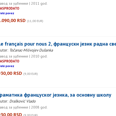
авод за уџбенике | 2011 god.
RASPRODATO
eki povez
1.090,00 RSD
(11,00 EUR)
Le français pour nous 2, француски језик радна с
utor:
Točanac-Milivojev Dušanka
авод за уџбенике | 2010 god.
RASPRODATO
eki povez
930,00 RSD
(9,00 EUR)
Граматика француског језика, за основну школу
utor:
Drašković Vlado
авод за уџбенике | 2008 god.
930,00 RSD
(9,00 EUR)