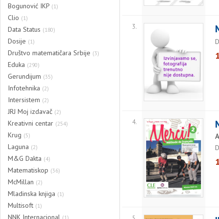
Bogunović IKP
(1)
Clio
(1)
3.
Data Status
(180)
Dosije
D
(1)
Društvo matematičara Srbije
(3)
Eduka
(290)
Gerundijum
(35)
Infotehnika
(2)
Intersistem
(2)
JRJ Moj izdavač
(2)
4.
Kreativni centar
(254)
Krug
(5)
A
Laguna
(2)
D
M&G Dakta
(4)
Matematiskop
(36)
McMillan
(2)
Mladinska knjiga
(1)
Multisoft
(1)
NNK Internacional
(1)
5.