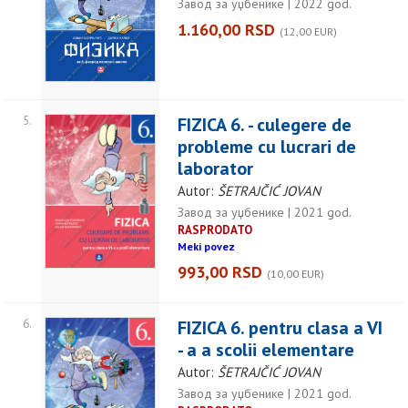
Завод за уџбенике | 2022 god.
1.160,00 RSD
(12,00 EUR)
5.
FIZICA 6. - culegere de
probleme cu lucrari de
laborator
Autor:
ŠETRAJČIĆ JOVAN
Завод за уџбенике | 2021 god.
RASPRODATO
Meki povez
993,00 RSD
(10,00 EUR)
6.
FIZICA 6. pentru clasa a VI
- a a scolii elementare
Autor:
ŠETRAJČIĆ JOVAN
Завод за уџбенике | 2021 god.