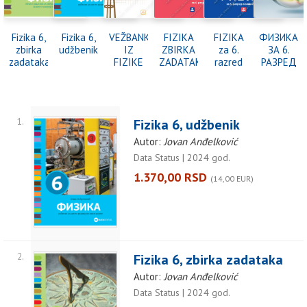
Fizika 6,
Fizika 6,
VEŽBANKA
FIZIKA
FIZIKA
ФИЗИКА
zbirka
udžbenik
IZ
ZBIRKA
za 6.
ЗА 6.
zadataka
FIZIKE
ZADATAKA
razred
РАЗРЕД
sa
osnovne
-
laboratorijskim
škole
ЗБИРКА
vežbama
ЗАДАТАК
za 6.
са
1.
Fizika 6, udžbenik
razred
лаборатор
osnovne
вежбама
Autor:
Jovan Anđelković
škole,
Data Status | 2024 god.
izdanje
2023
1.370,00 RSD
(14,00 EUR)
god.
2.
Fizika 6, zbirka zadataka
Autor:
Jovan Anđelković
Data Status | 2024 god.