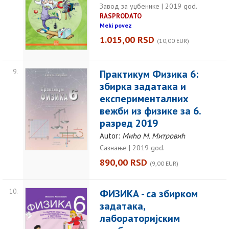
Завод за уџбенике | 2019 god.
RASPRODATO
Meki povez
1.015,00 RSD
(10,00 EUR)
9.
Практикум Физика 6:
збирка задатака и
експерименталних
вежби из физике за 6.
разред 2019
Autor:
Мићо М. Митровић
Сазнање | 2019 god.
890,00 RSD
(9,00 EUR)
10.
ФИЗИКА - са збирком
задатака,
лабораторијским