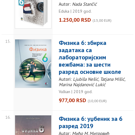
Autor:
Nada Stančić
Eduka | 2019 god.
1.250,00 RSD
(13,00 EUR)
15.
Физика 6: збирка
задатака са
лабораторијским
вежбама: за шести
разред основне школе
Autori:
Ljubiša Nešić, Tatjana Mišić,
Marina Najdanović Lukić
Vulkan | 2019 god.
977,00 RSD
(10,00 EUR)
16.
Физика 6: уџбеник за 6
разред 2019
Autor:
Мићо М. Митровић