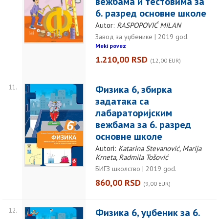
вежбама и тестовима за
6. разред основне школе
Autor:
RASPOPOVIĆ MILAN
Завод за уџбенике | 2019 god.
Meki povez
1.210,00 RSD
(12,00 EUR)
11.
Физика 6, збирка
задатака са
лабараторијским
вежбама за 6. разред
основне школе
Autori:
Katarina Stevanović, Marija
Krneta, Radmila Tošović
БИГЗ школство | 2019 god.
860,00 RSD
(9,00 EUR)
12.
Физика 6, уџбеник за 6.