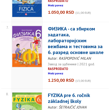
RASPRODATO
Meki povez
1.050,00 RSD
(11,00 EUR)
7.
ФИЗИКА - са збирком
задатака,
лабораторијским
вежбама и тестовима за
6. разред основне школе
Autor:
RASPOPOVIĆ MILAN
Завод за уџбенике | 2021 god.
RASPRODATO
Meki povez
1.250,00 RSD
(13,00 EUR)
8.
FYZIKA pre 6. ročník
základnej školy
Autor:
ŠETRAJČIĆ JOVAN