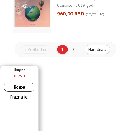
Сазнање | 2019 god.
960,00 RSD
(10,00 EUR)
1
2
« Prethodna
Naredna »
|
|
Ukupno:
0 RSD
Korpa
Prazna je.