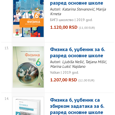
разред основне школе
Autori:
Katarina Stevanović, Marija
Krneta
БИГЗ школство | 2019 god.
1.120,00 RSD
(11,00 EUR)
13.
Физика 6, уџбеник за 6.
разред основне школе
Autori:
Ljubiša Nešić, Tatjana Mišić,
Marina Lukić Najdano
Vulkan | 2019 god.
1.207,00 RSD
(12,00 EUR)
14.
Физика 6, уџбеник са
збирком задатака за 6.
разред основне школе