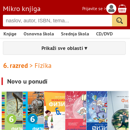
Mikro knjiga
Prijavite se >
Knjige
Osnovna škola
Srednja škola
CD/DVD
Prikaži sve oblasti ▾
6. razred
> Fizika
Novo u ponudi