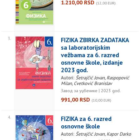
1.210,00 RSD
(12,00 EUR)
3.
FIZIKA ZBIRKA ZADATAKA
sa laboratorijskim
vežbama za 6. razred
osnovne škole, izdanje
2023 god.
Autori:
Šetrajčić Jovan, Raspopović
Milan, Cvetković Branislav
Завод за уџбенике | 2023 god.
991,00 RSD
(10,00 EUR)
4.
FIZIKA za 6. razred
osnovne škole
Autori:
Šetrajčić Jovan, Kapor Darko