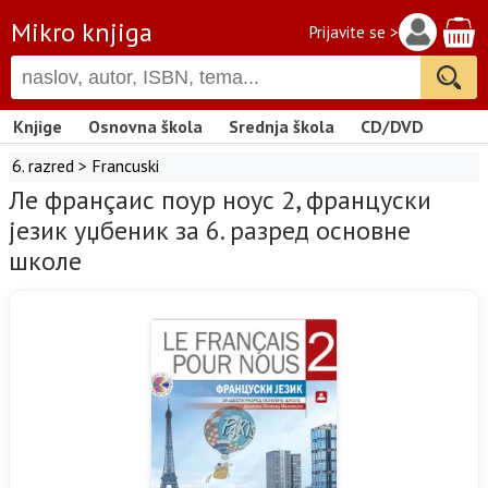
Mikro knjiga
Prijavite se >
Knjige
Osnovna škola
Srednja škola
CD/DVD
6. razred
>
Francuski
Ле франçаис поур ноус 2, француски
језик уџбеник за 6. разред основне
школе