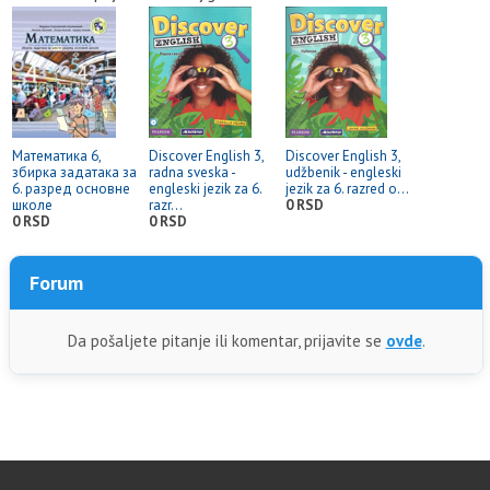
Математика 6,
Discover English 3,
Discover English 3,
збирка задатака за
radna sveska -
udžbenik - engleski
6. разред основне
engleski jezik za 6.
jezik za 6. razred o...
школе
razr...
0 RSD
0 RSD
0 RSD
Forum
Da pošaljete pitanje ili komentar, prijavite se
ovde
.