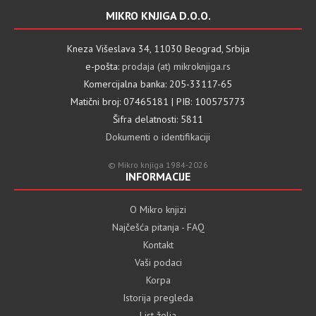
MIKRO KNJIGA D.O.O.
Kneza Višeslava 34, 11030 Beograd, Srbija
e-pošta:
prodaja (at) mikroknjiga.rs
Komercijalna banka: 205-33117-65
Matični broj: 07465181 | PIB: 100575773
Šifra delatnosti: 5811
Dokumenti o identifikaciji
© Mikro knjiga 1984-2026
INFORMACIJE
O Mikro knjizi
Najčešća pitanja - FAQ
Kontakt
Vaši podaci
Korpa
Istorija pregleda
List želja