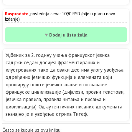
Rasprodato
, poslednja cena: 1090 RSD (nije u planu novo
izdanje)
♥
Dodaj u listu želja
Уџбеник за 2. годину учења француског језика
садржи седам досијеа фрагментираних и
илустрованих тако да сваки део има улогу увођења
одређених језичких функција и елемената који
проширују опште језичко знање и познавање
француске цивилизације (дијалози, прозни текстови,
језичка правила, правила читања и писања и
цивилизација). Од аутентичних писаних докумената
значајно је и увођење стрипа Титеф.
Često se kupuje uz ovu knjigu: