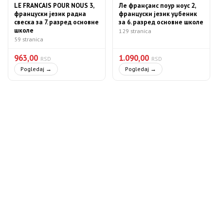
LE FRANCAIS POUR NOUS 3,
Ле франçаис поур ноус 2,
француски језик радна
француски језик уџбеник
свеска за 7. разред основне
за 6. разред основне школе
школе
129 stranica
59 stranica
963,00
1.090,00
RSD
RSD
Pogledaj →
Pogledaj →