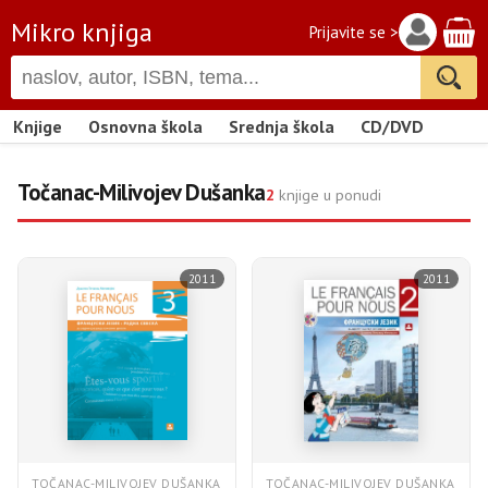
Mikro knjiga
Prijavite se >
Knjige
Osnovna škola
Srednja škola
CD/DVD
Točanac-Мilivojev Dušanka
2
knjige u ponudi
2011
2011
TOČANAC-МILIVOJEV DUŠANKA
TOČANAC-МILIVOJEV DUŠANKA