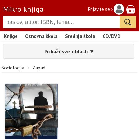
Mikro knjiga
Prijavite se >
Knjige
Osnovna škola
Srednja škola
CD/DVD
Prikaži sve oblasti ▾
Sociologija
>
Zapad