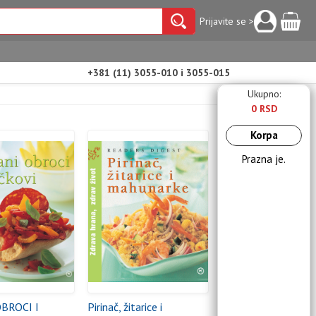
Prijavite se >
+381 (11) 3055-010 i 3055-015
Ukupno:
0 RSD
Korpa
Prazna je.
BROCI I
Pirinač, žitarice i