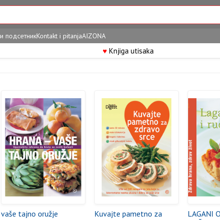
и подсетник
Kontakt i pitanja
AIZONA
♥
Knjiga utisaka
vaše tajno oružje
Kuvajte pametno za
LAGANI O