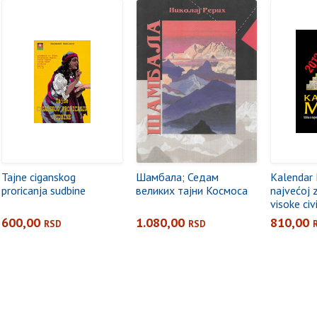
Tajne ciganskog
Шамбала; Седам
Kalendar 
proricanja sudbine
великих тајни Космоса
najvećoj 
visoke civi
ilustracij
600,00
1.080,00
810,00
RSD
RSD
Bradenu