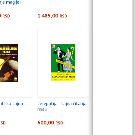
je magije i
0
1.485,00
RSD
RSD
ljska tajna
Telepatija - tajna čitanja
misli
600,00
RSD
RSD