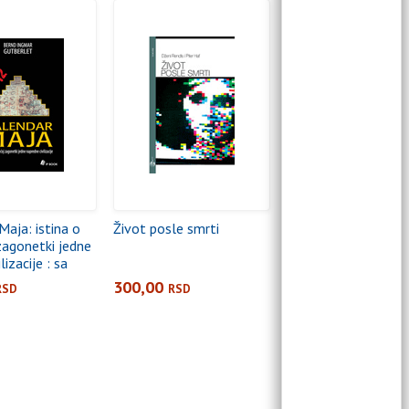
Maja: istina o
Život posle smrti
zagonetki jedne
lizacije : sa
ama Kristine
300,00
RSD
RSD