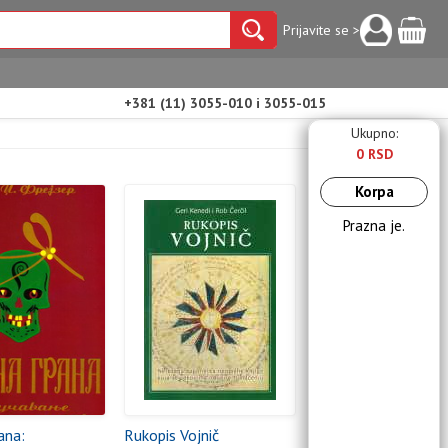
Prijavite se >
+381 (11) 3055-010 i 3055-015
Ukupno:
0 RSD
Korpa
Prazna je.
ana:
Rukopis Vojnič