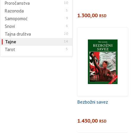
Proročanstva
10
Razonoda
5
1.300,00
RSD
Samopomoć
9
Snovi
6
Tajna društva
20
Tajne
14
Tarot
5
Bezbožni savez
1.430,00
RSD