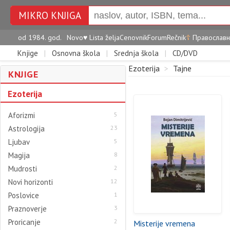
MIKRO KNJIGA
od 1984. god.
Novo
♥
Lista želja
Cenovnik
Forum
Rečnik
☦
Православн
Knjige
|
Osnovna škola
|
Srednja škola
|
CD/DVD
Ezoterija
>
Tajne
KNJIGE
Ezoterija
Aforizmi
5
Astrologija
23
Ljubav
5
Magija
8
Mudrosti
2
Novi horizonti
12
Poslovice
1
Praznoverje
3
Proricanje
2
Misterije vremena