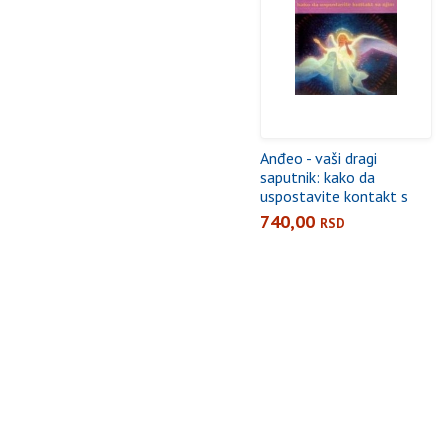
Anđeo - vaši dragi
saputnik: kako da
uspostavite kontakt s
njim
740,00
RSD