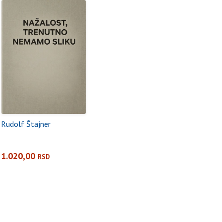
Rudolf Štajner
1.020,00
RSD