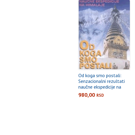
Od koga smo postali:
Senzacionalni rezultati
naučne ekspedicije na
Himalaje
980,00
RSD