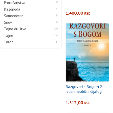
Proročanstva
10
Razonoda
5
1.400,00
RSD
Samopomoć
9
Snovi
6
Tajna društva
20
Tajne
14
Tarot
5
Razgovori s Bogom 2:
jedan neobični dijalog
1.312,00
RSD