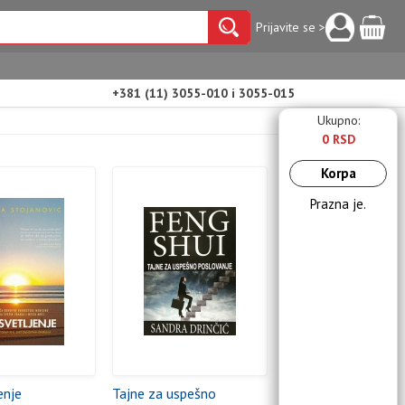
Prijavite se >
+381 (11) 3055-010 i 3055-015
Ukupno:
0 RSD
Korpa
Prazna je.
enje
Tajne za uspešno