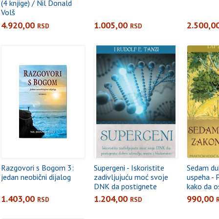
(4 knjige) / Nil Donald
Volš
4.920,00
1.005,00
2.500,0
RSD
RSD
Razgovori s Bogom 3:
Supergeni - Iskoristite
Sedam du
jedan neobični dijalog
zadivljujuću moć svoje
uspeha - P
DNK da postignete
kako da o
dobro zdravlje, sreću i
snove
1.403,00
1.204,00
990,00
RSD
RSD
blaženstvo