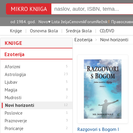
MIKRO KNJIGA
od 1984. god.
Novo
♥
Lista želja
Cenovnik
Forum
Rečnik
☦
Православн
Knjige
|
Osnovna škola
|
Srednja škola
|
CD/DVD
Ezoterija
>
Novi horizonti
KNJIGE
Ezoterija
Aforizmi
5
Astrologija
23
Ljubav
5
Magija
8
Mudrosti
2
Novi horizonti
12
Poslovice
1
Praznoverje
3
Proricanje
2
Razgovori s Bogom I