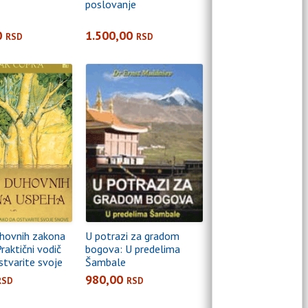
poslovanje
0
1.500,00
RSD
RSD
hovnih zakona
U potrazi za gradom
raktični vodič
bogova: U predelima
stvarite svoje
Šambale
980,00
RSD
RSD