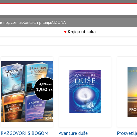
и подсетник
Kontakt i pitanja
AIZONA
♥
Knjiga utisaka
RAZGOVORI S BOGOM
Avanture duše
Prosvetlj