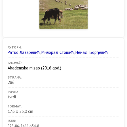
АУТОРИ:
Ратко Лазаревић
,
Милорад Стошић
,
Ненад Ђорђевић
IZDAVAČ:
Akademska misao
(2016 god.)
STRANA:
286
POVEZ:
tvrdi
FORMAT:
17,6 x 25,0 cm
ISBN:
978-86-7466-654-8