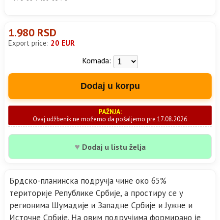
1.980 RSD
Export price:
20 EUR
Komada:
Dodaj u korpu
PAŽNJA:
Ovaj udžbenik ne možemo da pošaljemo pre 17.08.2026
♥
Dodaj u listu želja
Брдско-планинска подручја чине око 65%
територије Републике Србије, а простиру се у
регионима Шумадије и Западне Србије и Јужне и
Источне Србије. На овим подручјима формирано је