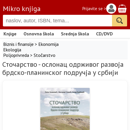
Mikro knjiga
Prijavite se >
Knjige
Osnovna škola
Srednja škola
CD/DVD
Biznis i finansije
>
Ekonomija
Ekologija
Poljoprivreda
>
Stočarstvo
Сточарство - oслонац одрживог развоја
брдско-планинског подручја у србији