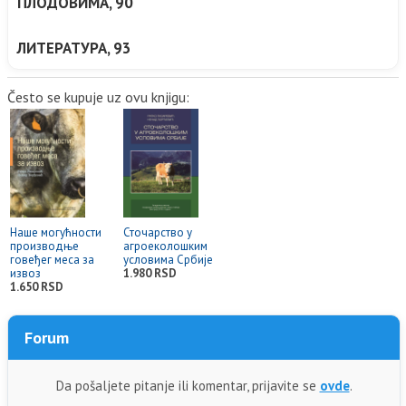
ПЛОДОВИМА, 90
ЛИТЕРАТУРА, 93
Često se kupuje uz ovu knjigu:
Наше могућности
Сточарство у
производње
агроеколошким
говеђег меса за
условима Србије
извоз
1.980 RSD
1.650 RSD
Forum
Da pošaljete pitanje ili komentar, prijavite se
ovde
.