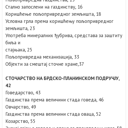
Стално запослени на газдинству, 16
Коришћење пољопривредног земљишта, 18
Условна грла према коришћењу пољопривредног
земљишта, 23
Употреба минералних ђубрива, средстава за заштиту
биља и
стајњака, 25
Пољопривредна механизација, 33
Објекти за смештај сточне хране,37
СТОЧАРСТВО НА БРДСКО-ПЛАНИНСКОМ ПОДРУЧЈУ,
42
Говедарство, 43
Газдинства према величини стада говеда, 46
Овчарство, 49
Газдинства према величини стада оваца, 52
Козарство, 55