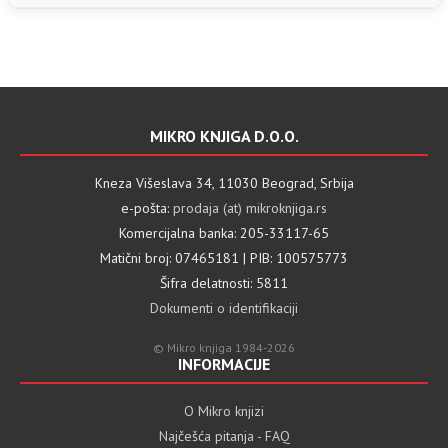
MIKRO KNJIGA D.O.O.
Kneza Višeslava 34, 11030 Beograd, Srbija
e-pošta:
prodaja (at) mikroknjiga.rs
Komercijalna banka: 205-33117-65
Matični broj: 07465181 | PIB: 100575773
Šifra delatnosti: 5811
Dokumenti o identifikaciji
© Mikro knjiga 1984-2026
INFORMACIJE
O Mikro knjizi
Najčešća pitanja - FAQ