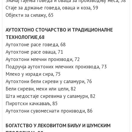
Значај гајења говеда и оваца за производњу меса, 58
Стаје за држање говеда, оваца и коза, 59
Објекти за силажу, 65
АУТОХТОНО СТОЧАРСТВО И ТРАДИЦИОНАЛНЕ
ТЕХНОЛОГИЈЕ,68
Аутохтоне расе говеда, 68
Аутохтоне расе оваца, 71
Аутохтони млечни производи, 72
Подручја аутохтоних млечних производа, 73
Млеко у изради сира, 75
Аутохтони бели сиреви у саламури, 76
Бели сиреви, меки или цели, 82
Шта недостаје сиревима у саламури, 82
Пиротски качкаваљ, 85
Аутохтони сувомеснати производи, 86
БОГАТСТВО У ЛЕКОВИТОМ БИЉУ И ШУМСКИМ