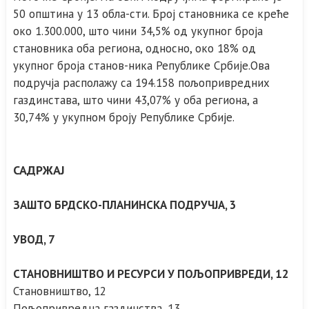
50 општина у 13 обла-сти. Број становника се креће
око 1.300.000, што чини 34,5% од укупног броја
становника оба региона, односно, око 18% од
укупног броја станов-ника Републике Србије.Ова
подручја располажу са 194.158 пољопривредних
газдинстава, што чини 43,07% у оба региона, а
30,74% у укупном броју Републике Србије.
САДРЖАЈ
ЗАШТО БРДСКО-ПЛАНИНСКА ПОДРУЧЈА, 3
УВОД, 7
СТАНОВНИШТВО И РЕСУРСИ У ПОЉОПРИВРЕДИ, 12
Становништво, 12
Пољопривредна газдинства, 13