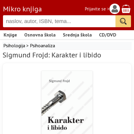
Mikro knjiga
Prijavite se >
Knjige
Osnovna škola
Srednja škola
CD/DVD
Psihologija
>
Psihoanaliza
Sigmund Frojd: Karakter i libido