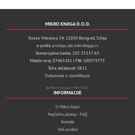
MIKRO KNJIGA D.O.O.
Kneza Višeslava 34, 11030 Beograd, Srbija
e-pošta:
prodaja (at) mikroknjiga.rs
Komercijalna banka: 205-33117-65
Matični broj: 07465181 | PIB: 100575773
Šifra delatnosti: 5811
Dokumenti o identifikaciji
© Mikro knjiga 1984-2026
INFORMACIJE
O Mikro knjizi
Najčešća pitanja - FAQ
Kontakt
Vaši podaci