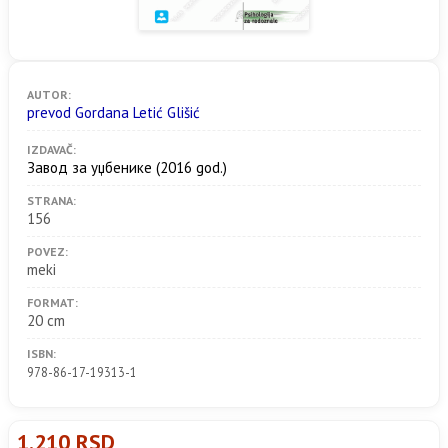
AUTOR:
prevod Gordana Letić Glišić
IZDAVAČ:
Завод за уџбенике
(2016 god.)
STRANA:
156
POVEZ:
meki
FORMAT:
20 cm
ISBN:
978-86-17-19313-1
1.210 RSD