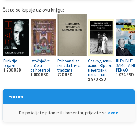
Često se kupuje uz ovu knjigu:
Funkcija
Istočnjačke
Psihoanaliza
Свакодневни
ШТА ЈУНГ
orgazma
priče u
između krivice i
живот Фројда
ЗАИСТА НИ
1.200 RSD
psihoterapiji
tragizma
и његових
РЕКАО
1.000 RSD
720 RSD
пацијената
1.034 RSD
1.870 RSD
Forum
Da pošaljete pitanje ili komentar, prijavite se
ovde
.