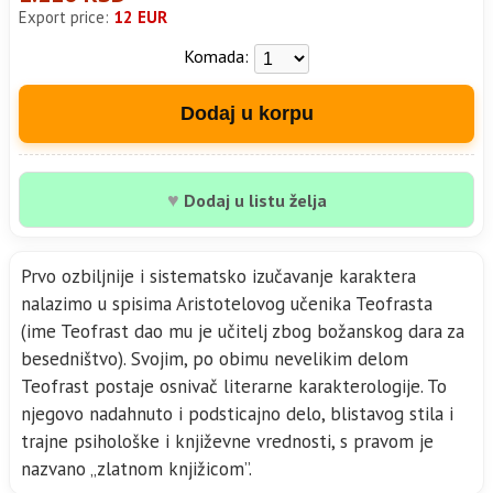
Export price:
12 EUR
Komada:
Dodaj u korpu
♥
Dodaj u listu želja
Prvo ozbiljnije i sistematsko izučavanje karaktera
nalazimo u spisima Aristotelovog učenika Teofrasta
(ime Teofrast dao mu je učitelj zbog božanskog dara za
besedništvo). Svojim, po obimu nevelikim delom
Teofrast postaje osnivač literarne karakterologije. To
njegovo nadahnuto i podsticajno delo, blistavog stila i
trajne psihološke i književne vrednosti, s pravom je
nazvano „zlatnom knjižicom”.