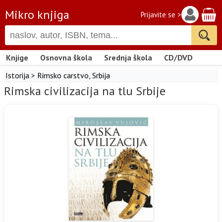
Mikro knjiga
Prijavite se >
Knjige
Osnovna škola
Srednja škola
CD/DVD
Istorija
>
Rimsko carstvo
,
Srbija
Rimska civilizacija na tlu Srbije