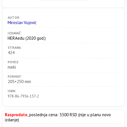
AUTOR:
Miroslav Vujović
IZDAVAČ:
HERAedu
(2020 god.)
STRANA:
424
POVEZ:
meki
FORMAT:
205×250 mm
ISBN:
978-86-7956-157-2
Rasprodato
, poslednja cena: 3300 RSD (nije u planu novo
izdanje)