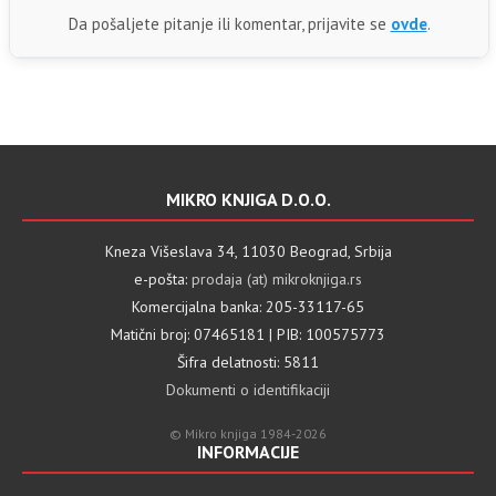
Da pošaljete pitanje ili komentar, prijavite se
ovde
.
MIKRO KNJIGA D.O.O.
Kneza Višeslava 34, 11030 Beograd, Srbija
e-pošta:
prodaja (at) mikroknjiga.rs
Komercijalna banka: 205-33117-65
Matični broj: 07465181 | PIB: 100575773
Šifra delatnosti: 5811
Dokumenti o identifikaciji
© Mikro knjiga 1984-2026
INFORMACIJE