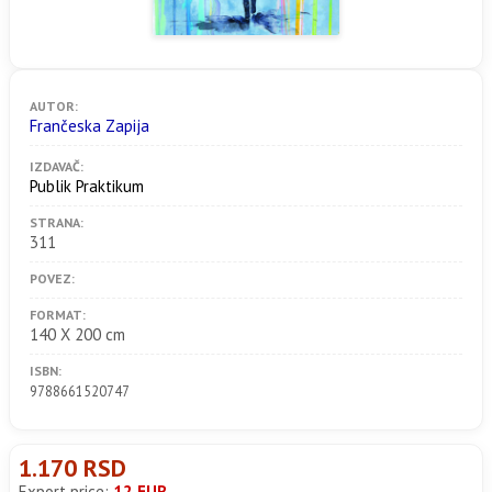
AUTOR:
Frančeska Zapija
IZDAVAČ:
Publik Praktikum
STRANA:
311
POVEZ:
FORMAT:
140 X 200 cm
ISBN:
9788661520747
1.170 RSD
Export price:
12 EUR