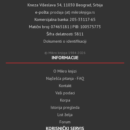
Kneza Višeslava 34, 11030 Beograd, Srbija
e-pošta:
prodaja (at) mikroknjiga.rs
Komercijalna banka: 205-33117-65
Matični broj: 07465181 | PIB: 100575773
Šifra delatnosti: 5811
Dokumenti o identifikaciji
© Mikro knjiga 1984-2026
INFORMACIJE
O Mikro knjizi
Najčešća pitanja - FAQ
Kontakt
Vaši podaci
Korpa
Istorija pregleda
List želja
Forum
KORISNIČKI SERVIS