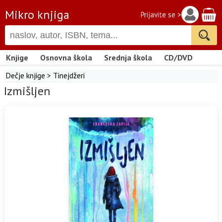
Mikro knjiga
Prijavite se >
Knjige
Osnovna škola
Srednja škola
CD/DVD
Dečje knjige
>
Tinejdžeri
Izmišljen