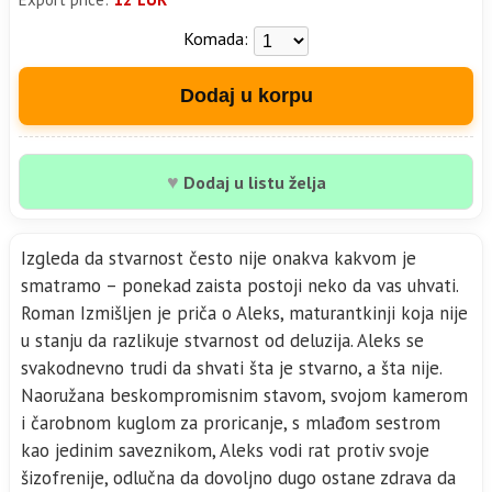
Komada:
Dodaj u korpu
♥
Dodaj u listu želja
Izgleda da stvarnost često nije onakva kakvom je
smatramo – ponekad zaista postoji neko da vas uhvati.
Roman Izmišljen je priča o Aleks, maturantkinji koja nije
u stanju da razlikuje stvarnost od deluzija. Aleks se
svakodnevno trudi da shvati šta je stvarno, a šta nije.
Naoružana beskompromisnim stavom, svojom kamerom
i čarobnom kuglom za proricanje, s mlađom sestrom
kao jedinim saveznikom, Aleks vodi rat protiv svoje
šizofrenije, odlučna da dovoljno dugo ostane zdrava da