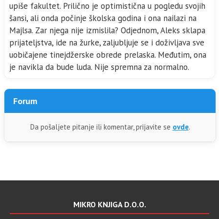
upiše fakultet. Prilično je optimistična u pogledu svojih
šansi, ali onda počinje školska godina i ona nailazi na
Majlsa. Zar njega nije izmislila? Odjednom, Aleks sklapa
prijateljstva, ide na žurke, zaljubljuje se i doživljava sve
uobičajene tinejdžerske obrede prelaska. Međutim, ona
je navikla da bude luda. Nije spremna za normalno.
Forum
Da pošaljete pitanje ili komentar, prijavite se
ovde
.
MIKRO KNJIGA D.O.O.