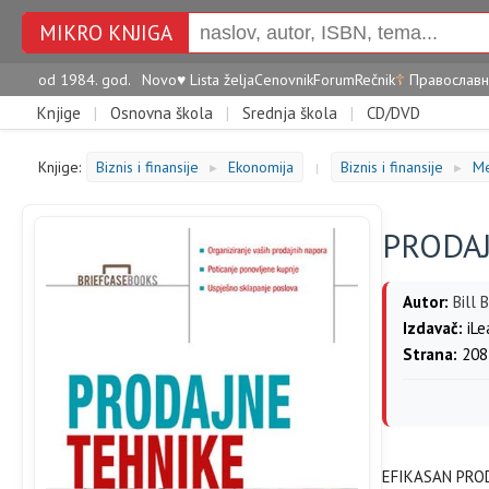
MIKRO KNJIGA
od 1984. god.
Novo
♥
Lista želja
Cenovnik
Forum
Rečnik
☦
Православн
Knjige
|
Osnovna škola
|
Srednja škola
|
CD/DVD
Knjige:
Biznis i finansije
Ekonomija
Biznis i finansije
M
►
|
►
PRODA
Autor:
Bill 
Izdavač:
iLe
Strana:
208
EFIKASAN PRO