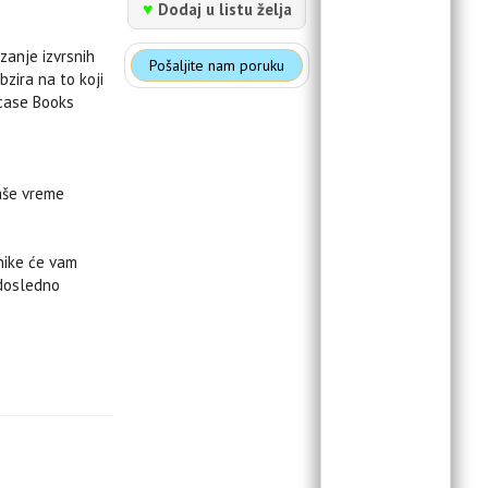
♥
Dodaj u listu želja
zanje izvrsnih
Pošaljite nam poruku
zira na to koji
fcase Books
Vaše vreme
hnike će vam
 dosledno