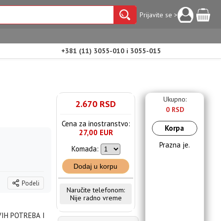
Prijavite se >
+381 (11) 3055-010 i 3055-015
Ukupno:
2.670 RSD
0 RSD
Cena za inostranstvo:
Korpa
27,00 EUR
Prazna je.
Komada:
Dodaj u korpu
Podeli
Naručite telefonom:
Nije radno vreme
IH POTREBA I