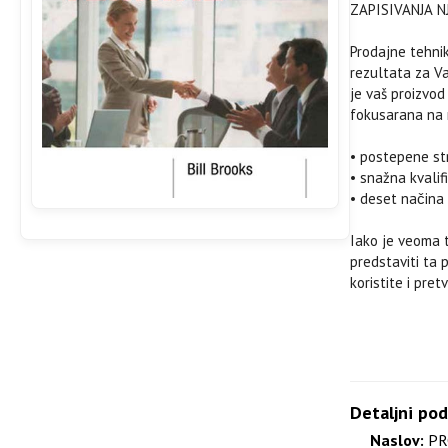
ZAPISIVANJA N
Prodajne tehnik
rezultata za V
je vaš proizvod
fokusarana na 
• postepene st
• snažna kvalif
• deset načina
Iako je veoma t
predstaviti ta 
koristite i pre
Kratak sadržaj
Prodaja 21. sto
Profesionalna 
Detaljni pod
Usredotočenost
Naslov:
PR