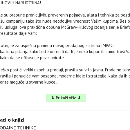
JIHOVIH NARUDŽBINA!
e su prepune pronicljivih, proverenih pojmova, alata i tehnika za posti
ašu kompaniju tako što nude neodoljivu vrednost Vašim kupcima. Bez ob
 ili usluga, ova praktična dopuna McGraw-Hillovog izdanja serije Brie
rezultate daje Vam:
rategije za uspešnu primenu novog prodajnog sistema IMPACT
ikaciona pitanja kako biste odredili da li je neko kupac ili samo troši 
 kako da se efikasnije pozicionirate.
eško postići veliki uspeh u prodaji, pravila su vrlo jasna. Prodajne te
pravila i ponudiće vam posebne, moderne ideje i strategije, kako da ih
tvorite moguće u stvarne kupce.
⬇ Prikaži više ⬇
ljeća
prodaja: unutarnje tajne
aci o knjizi
, postavljanje, ulaganje
ODAJNE TEHNIKE