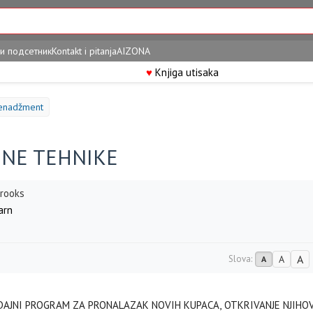
и подсетник
Kontakt i pitanja
AIZONA
♥
Knjiga utisaka
enadžment
JNE TEHNIKE
Brooks
arn
A
Slova:
A
A
DAJNI PROGRAM ZA PRONALAZAK NOVIH KUPACA, OTKRIVANJE NJIHOV