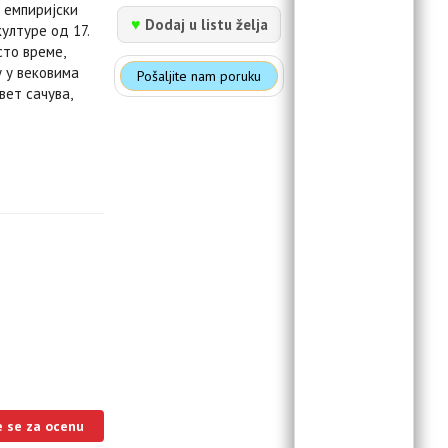
 емпиријски
♥
Dodaj u listu želja
ултуре од 17.
сто време,
 у вековима
Pošaljite nam poruku
вет сачува,
e se za ocenu