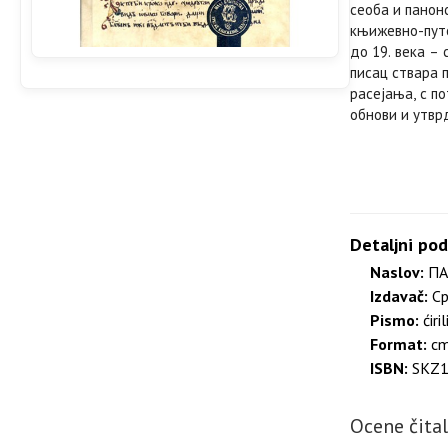
сеоба и панон
књижевно-путо
до 19. века –
писац ствара 
расејања, с по
обнови и утвр
Detaljni pod
Naslov:
ПА
Izdavač:
Ср
Pismo:
ćiril
Format:
c
ISBN:
SKZ1
Ocene čita