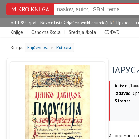
MIKRO KNJIGA
od 1984. god.
Novo
♥
Lista želja
Cenovnik
Forum
Rečnik
☦
Православн
Knjige
|
Osnovna škola
|
Srednja škola
|
CD/DVD
Knjige:
Književnost
Putopisi
►
ПАРУС
Autor:
Дави
Izdavač:
Срп
Strana:
-
Из огромног п