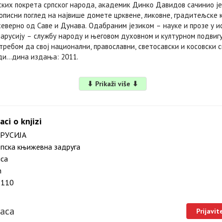
ских покрета српског народа, академик Динко Давидов сачинио је
писни поглед на највише домете црквене, ликовне, градитељске к
 северно од Саве и Дунава. Одабраним језиком – науке и прозе у и
парусију – службу народу и његовом духовном и културном подвигу
требом да свој национални, православни, светосавски и косовски с
ди…дина издања: 2011.
⬇ Prikaži više ⬇
aci o knjizi
РУСИЈА
пска књижевна задруга
ica
m
110
laca
Prijavit