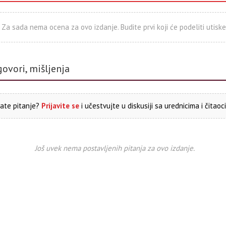
Za sada nema ocena za ovo izdanje. Budite prvi koji će podeliti utiske
govori, mišljenja
ate pitanje?
Prijavite se
i učestvujte u diskusiji sa urednicima i čitaoc
Još uvek nema postavljenih pitanja za ovo izdanje.