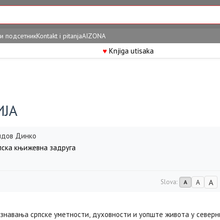
и подсетник
Kontakt i pitanja
AIZONA
♥
Knjiga utisaka
ИЈА
дов Динко
ска књижевна задруга
A
Slova:
A
A
ознавања српске уметности, духовности и уопште живота у север