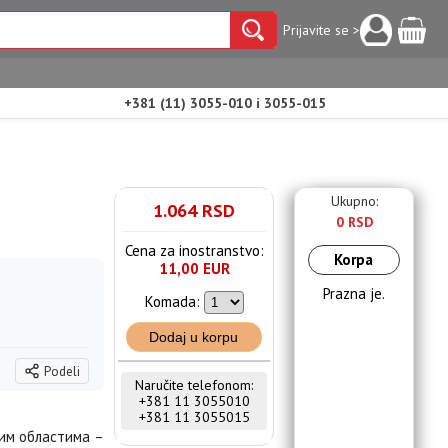
Prijavite se >
+381 (11) 3055-010 i 3055-015
Ukupno:
1.064 RSD
0 RSD
Cena za inostranstvo:
Korpa
11,00 EUR
Prazna je.
Komada:
Dodaj u korpu
Podeli
Naručite telefonom:
+381 11 3055010
+381 11 3055015
ним областима –