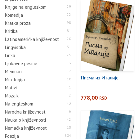
Knjige na engleskom
29
Komedija
22
Kratka proza
98
Kritika
81
Latinoamerička književnost
20
Lingvistika
31
Lirika
25
Ljubavne pesme
3
Memoari
57
Писма из Италије
Mitologija
10
Motivi
1
Mozaik
2
778,00
RSD
Na engleskom
43
Narodna književnost
6
Nauka o književnosti
42
Nemačka književnost
13
Poezija
604