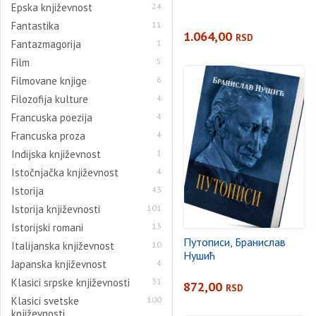
Epska književnost
24
Fantastika
11
1.064,00
RSD
Fantazmagorija
1
Film
5
Filmovane knjige
6
Filozofija kulture
4
Francuska poezija
4
Francuska proza
4
Indijska književnost
1
Istočnjačka književnost
4
Istorija
43
Istorija književnosti
101
Istorijski romani
13
Путописи, Бранислав
Italijanska književnost
10
Нушић
Japanska književnost
4
Klasici srpske književnosti
31
872,00
RSD
Klasici svetske
100
književnosti