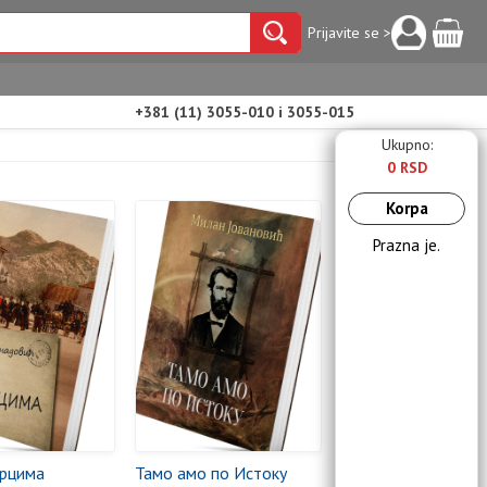
Prijavite se >
+381 (11) 3055-010 i 3055-015
Ukupno:
0 RSD
Korpa
Prazna je.
рцима
Тамо амо по Истоку