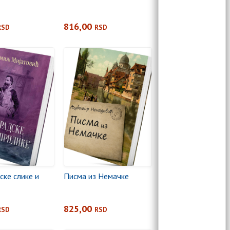
816,00
RSD
RSD
ске слике и
Писма из Немачке
825,00
RSD
RSD