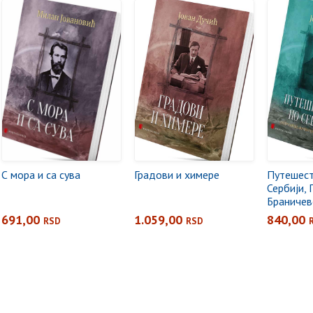
С мора и са сува
Градови и химере
Путешест
Сербији,
Браничев
Поморав
691,00
1.059,00
840,00
RSD
RSD