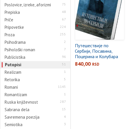
Poslovice, izreke, aforizmi
75
Prepiska
48
Priče
67
Pripovetke
224
Proza
255
Psihodrama
2
Путешествије по
Psihološki roman
7
Сербији, Посавина,
Поцерина и Колубара
Publicistika
96
840,00
Putopisi
51
RSD
Realizam
1
Retorika
5
Romani
1145
Romantizam
1
Ruska književnost
287
Sabrana dela
15
Savremena poezija
4
Semiotika
3