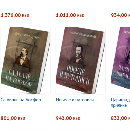
1.376,00
1.011,00
934,00
RSD
RSD
Са Авале на Босфор
Новеле и путописи
Цариград
прилике
801,00
942,00
832,00
RSD
RSD