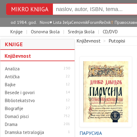
MIKRO KNJIGA
od 1984. god.
Novo
♥
Lista želja
Cenovnik
Forum
Rečnik
☦
Православн
Knjige
|
Osnovna škola
|
Srednja škola
|
CD/DVD
Književnost
>
Putopisi
KNJIGE
Književnost
Analiza
230
Antička
22
Bajke
12
Besede i govori
14
Bibliotekatstvo
12
Biografije
27
Domaći pisci
752
Drama
201
Dramska tetralogija
1
ПАРУСИЈА