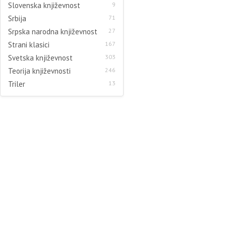
Slovenska književnost
9
Srbija
71
Srpska narodna književnost
27
Strani klasici
167
Svetska književnost
303
Teorija književnosti
246
Triler
13