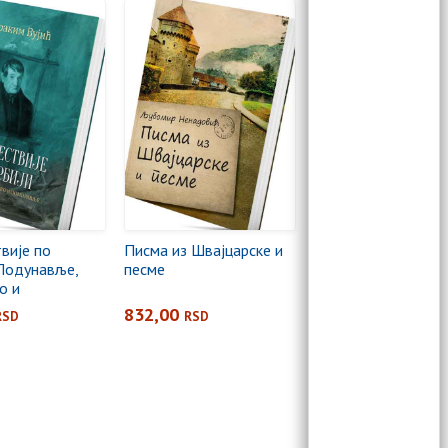
вије по
Писма из Швајцарске и
 Подунавље,
песме
о и
ље
832,00
RSD
RSD