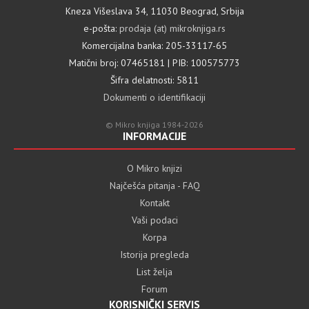
Kneza Višeslava 34, 11030 Beograd, Srbija
e-pošta:
prodaja (at) mikroknjiga.rs
Komercijalna banka: 205-33117-65
Matični broj: 07465181 | PIB: 100575773
Šifra delatnosti: 5811
Dokumenti o identifikaciji
© Mikro knjiga 1984-2026
INFORMACIJE
O Mikro knjizi
Najčešća pitanja - FAQ
Kontakt
Vaši podaci
Korpa
Istorija pregleda
List želja
Forum
KORISNIČKI SERVIS