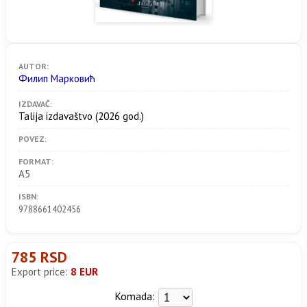
AUTOR:
Филип Марковић
IZDAVAČ:
Talija izdavaštvo
(2026 god.)
POVEZ:
FORMAT:
A5
ISBN:
9788661402456
785 RSD
Export price:
8 EUR
Komada: