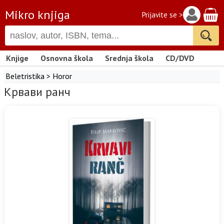
Mikro knjiga
Prijavite se >
Knjige
Osnovna škola
Srednja škola
CD/DVD
Beletristika
>
Horor
Крвави ранч