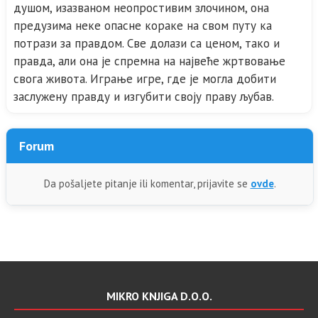
душом, изазваном неопростивим злочином, она
предузима неке опасне кораке на свом путу ка
потрази за правдом. Све долази са ценом, тако и
правда, али она је спремна на највеће жртвовање
свога живота. Играње игре, где је могла добити
заслужену правду и изгубити своју праву љубав.
Forum
Da pošaljete pitanje ili komentar, prijavite se
ovde
.
MIKRO KNJIGA D.O.O.