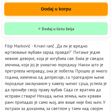
Dodaj u korpu
♥
Dodaj u listu želja
Filip Marković - Krvavi ranč „Да ли је вредно
жртвовање љубави зарад правде?“ Питање једне
невине девојке, која је изгубила све. Била је сведок
злочина, који јој је уништио породицу. Након што је
претрпела неправду, она је побегла. Прошло је много
година, излечена од депресије, са трагедијом њене
породице закључаном у кавезу њеног срца, успела је
да пронађе своју праву љубав. Сада се вратила да
исправи ствари! Некада, њена земља, њен крвави
ранч припадао је само њој, али више није био њен. У
потрази за доказима, за светлом у тами над својом