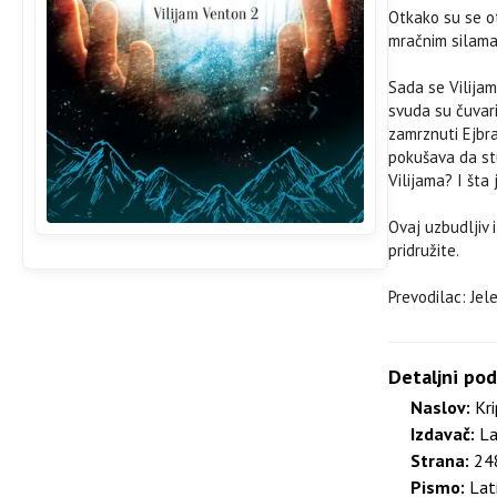
Otkako su se ot
mračnim silama č
Sada se Vilijam
svuda su čuvari
zamrznuti Ejbra
pokušava da st
Vilijama? I šta 
Ovaj uzbudljiv 
pridružite.
Prevodilac: Je
Detaljni pod
Naslov:
Kri
Izdavač:
La
Strana:
248
Pismo:
Lati