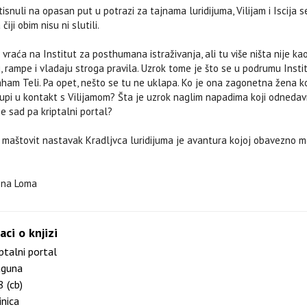
isnuli na opasan put u potrazi za tajnama luridijuma, Vilijam i Iscija 
iji obim nisu ni slutili.
 vraća na Institut za posthumana istraživanja, ali tu više ništa nije kao
, rampe i vladaju stroga pravila. Uzrok tome je što se u podrumu Insti
ham Teli. Pa opet, nešto se tu ne uklapa. Ko je ona zagonetna žena k
upi u kontakt s Vilijamom? Šta je uzrok naglim napadima koji odneda
je sad pa kriptalni portal?
i maštovit nastavak Kradljvca luridijuma je avantura kojoj obavezno 
lena Loma
aci o knjizi
ptalni portal
guna
 (cb)
nica