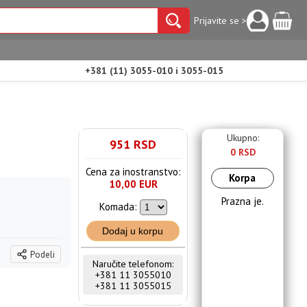
Prijavite se >
+381 (11) 3055-010 i 3055-015
Ukupno:
951 RSD
0 RSD
Cena za inostranstvo:
Korpa
10,00 EUR
Prazna je.
Komada:
Dodaj u korpu
Podeli
Naručite telefonom:
+381 11 3055010
+381 11 3055015