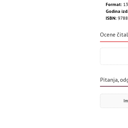
Format:
13
Godina izd
ISBN:
9788
Ocene čita
Pitanja, od
Im