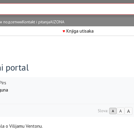
и подсетник
Kontakt i pitanja
AIZONA
♥
Knjiga utisaka
i portal
Pirs
guna
A
Slova:
A
A
ala o Vilijamu Ventonu.