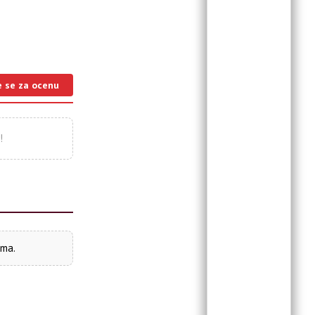
e se za ocenu
!
ima.