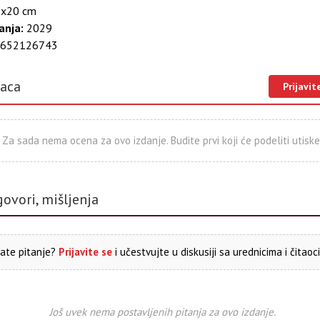
x20 cm
anja:
2029
652126743
laca
Prijavit
Za sada nema ocena za ovo izdanje. Budite prvi koji će podeliti utiske
govori, mišljenja
ate pitanje?
Prijavite se
i učestvujte u diskusiji sa urednicima i čitaoc
Još uvek nema postavljenih pitanja za ovo izdanje.