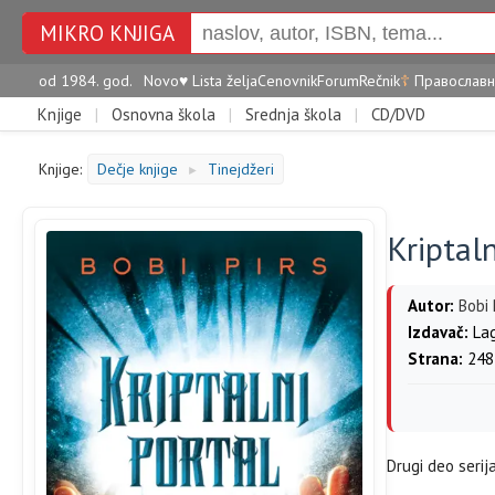
MIKRO KNJIGA
od 1984. god.
Novo
♥
Lista želja
Cenovnik
Forum
Rečnik
☦
Православн
Knjige
|
Osnovna škola
|
Srednja škola
|
CD/DVD
Knjige:
Dečje knjige
Tinejdžeri
►
Kriptaln
Autor:
Bobi 
Izdavač:
La
Strana:
248
Drugi deo serij