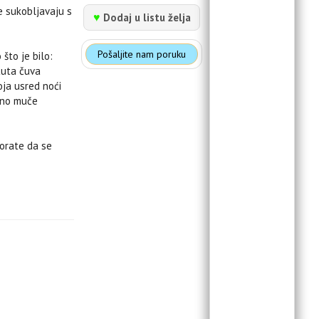
se sukobljavaju s
♥
Dodaj u listu želja
Pošaljite nam poruku
 što je bilo:
tuta čuva
oja usred noći
vno muče
morate da se