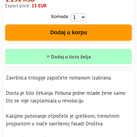
Export price:
13 EUR
Komada:
Dodaj u korpu
♥
Dodaj u listu želja
Završnica trilogije započete romanom Izabrana.
Dosta je bilo čekanja. Pobuna jedne mlade žene samo
što se nije rasplamsala u revoluciju.
Kasijino putovanje otpočelo je greškom, trenutnim
propustom u inače savršenoj fasadi Društva.