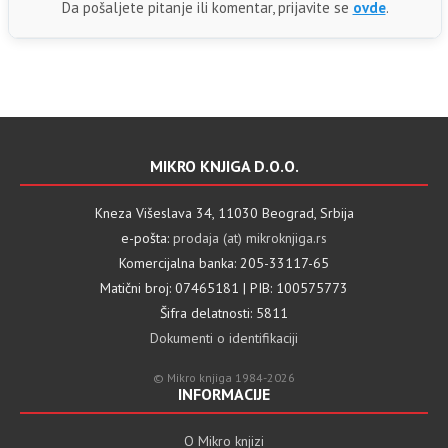
Da pošaljete pitanje ili komentar, prijavite se
ovde
.
MIKRO KNJIGA D.O.O.
Kneza Višeslava 34, 11030 Beograd, Srbija
e-pošta:
prodaja (at) mikroknjiga.rs
Komercijalna banka: 205-33117-65
Matični broj: 07465181 | PIB: 100575773
Šifra delatnosti: 5811
Dokumenti o identifikaciji
© Mikro knjiga 1984-2026
INFORMACIJE
O Mikro knjizi