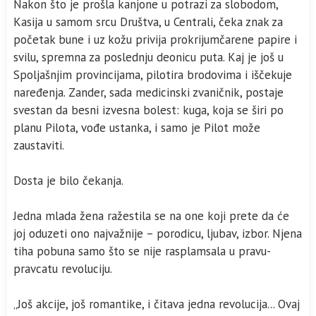
Nakon što je prošla kanjone u potrazi za slobodom,
Kasija u samom srcu Društva, u Centrali, čeka znak za
početak bune i uz kožu privija prokrijumčarene papire i
svilu, spremna za poslednju deonicu puta. Kaj je još u
Spoljašnjim provincijama, pilotira brodovima i iščekuje
naređenja. Zander, sada medicinski zvaničnik, postaje
svestan da besni izvesna bolest: kuga, koja se širi po
planu Pilota, vođe ustanka, i samo je Pilot može
zaustaviti.
Dosta je bilo čekanja.
Jedna mlada žena ražestila se na one koji prete da će
joj oduzeti ono najvažnije – porodicu, ljubav, izbor. Njena
tiha pobuna samo što se nije rasplamsala u pravu-
pravcatu revoluciju.
„Još akcije, još romantike, i čitava jedna revolucija... Ovaj