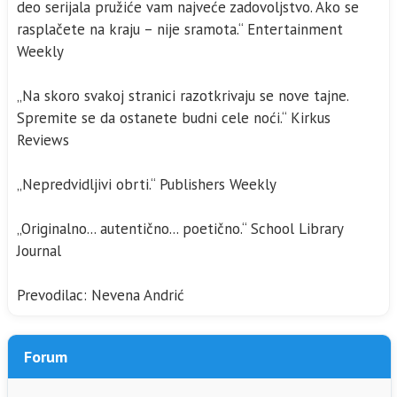
deo serijala pružiće vam najveće zadovoljstvo. Ako se
rasplačete na kraju – nije sramota.“ Entertainment
Weekly
„Na skoro svakoj stranici razotkrivaju se nove tajne.
Spremite se da ostanete budni cele noći.“ Kirkus
Reviews
„Nepredvidljivi obrti.“ Publishers Weekly
„Originalno... autentično... poetično.“ School Library
Journal
Prevodilac: Nevena Andrić
Forum