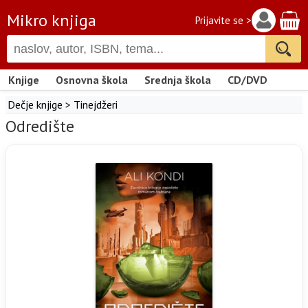
Mikro knjiga
Prijavite se >
Knjige
Osnovna škola
Srednja škola
CD/DVD
Dečje knjige
>
Tinejdžeri
Odredište