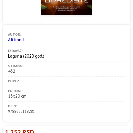
AUTOR:
Ali Kondi
IZDAVAČ:
Laguna
(2020 god.)
STRANA:
432
POVEZ:
FORMAT:
13x20 cm
ISBN:
9788652118281
1.252 RSD