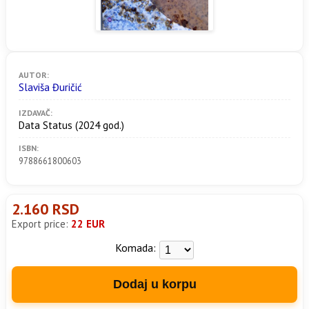
AUTOR:
Slaviša Đuričić
IZDAVAČ:
Data Status
(2024 god.)
ISBN:
9788661800603
2.160 RSD
Export price:
22 EUR
Komada:
Dodaj u korpu