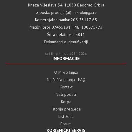
Kneza Višeslava 34, 11030 Beograd, Srbija
e-pošta:
prodaja (at) mikroknjiga.rs
Komercijalna banka: 205-33117-65
Matični broj: 07465181 | PIB: 100575773
Šifra delatnosti: 5811
Dokumenti o identifikaciji
© Mikro knjiga 1984-2026
INFORMACIJE
O Mikro knjizi
Najčešća pitanja - FAQ
Kontakt
Vaši podaci
Korpa
Istorija pregleda
List želja
Forum
KORISNIČKI SERVIS