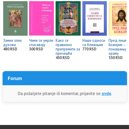
Замке злих
Чиме се умрли
Како се
Наши односи
Пред лицем
духова
спасавају
правилно
са ближњим
Божијим – О
480 RSD
300 RSD
припремити за
770 RSD
понашању у
причешће
храму
430 RSD
550 RSD
Forum
Da pošaljete pitanje ili komentar, prijavite se
ovde
.