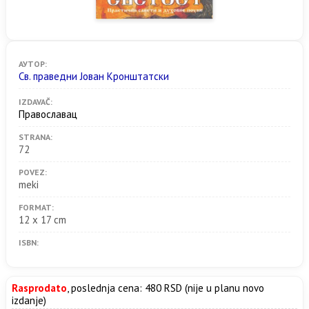
АУТОР:
Св. праведни Јован Кронштатски
IZDAVAČ:
Православац
STRANA:
72
POVEZ:
meki
FORMAT:
12 x 17 cm
ISBN:
Rasprodato
, poslednja cena: 480 RSD (nije u planu novo
izdanje)