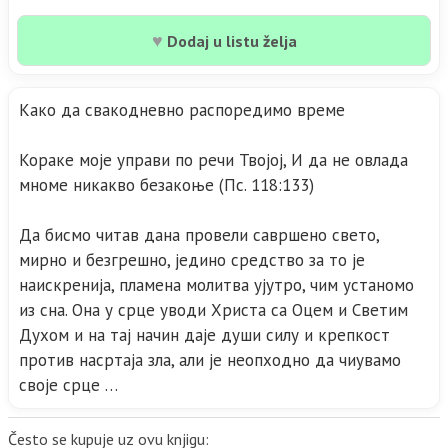
♥
Dodaj u listu želja
Како да свакодневно распоредимо време
Кораке моје управи по речи Твојој, И да не овлада
мноме никакво безакоње (Пс. 118:133)
Да бисмо читав дана провели савршено свето,
мирно и безгрешно, једино средство за то је
наискренија, пламена молитва ујутро, чим устаномо
из сна. Она у срце уводи Христа са Оцем и Светим
Духом и на тај начин даје души силу и крепкост
против насртаја зла, али је неопходно да чиувамо
своје срце …
Često se kupuje uz ovu knjigu: