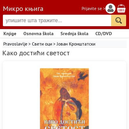
Микро књига
Prijavite se >
Knjige
Osnovna škola
Srednja škola
CD/DVD
Pravoslavlje
>
Свети оци
>
Јован Кронштатски
Како достићи светост