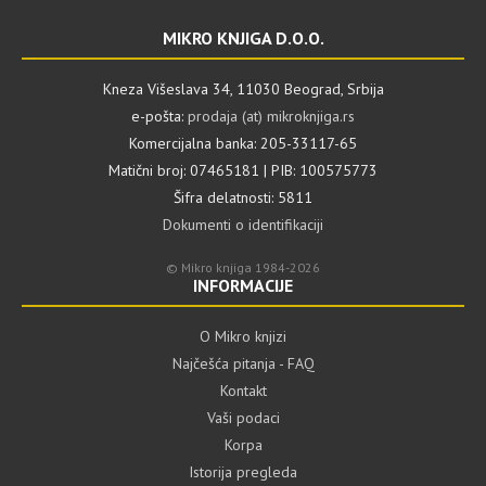
MIKRO KNJIGA D.O.O.
Kneza Višeslava 34, 11030 Beograd, Srbija
e-pošta:
prodaja (at) mikroknjiga.rs
Komercijalna banka: 205-33117-65
Matični broj: 07465181 | PIB: 100575773
Šifra delatnosti: 5811
Dokumenti o identifikaciji
© Mikro knjiga 1984-2026
INFORMACIJE
O Mikro knjizi
Najčešća pitanja - FAQ
Kontakt
Vaši podaci
Korpa
Istorija pregleda