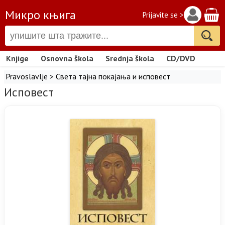
Микро књига
Prijavite se >
Knjige
Osnovna škola
Srednja škola
CD/DVD
Pravoslavlje
>
Света тајна покајања и исповест
Исповест