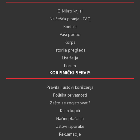
O Mikro knjizi
Najčešća pitanja - FAQ
Kontakt
Vaši podaci
Korpa
Istorija pregleda
List želja
Forum
KORISNIČKI SERVIS
Pravila i uslovi korišćenja
Politika privatnosti
Zašto se registrovati?
Kako kupiti
Načini plaćanja
Uslovi isporuke
Reklamacije