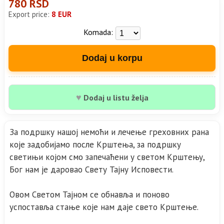
780 RSD
Export price:
8 EUR
Komada:
Dodaj u korpu
♥
Dodaj u listu želja
За подршку нашој немоћи и лечење греховних рана
које задобијамо после Крштења, за подршку
светињи којом смо запечаћени у светом Крштењу,
Бог нам је даровао Свету Тајну Исповести.
Овом Светом Тајном се обнавља и поново
успоставља стање које нам даје свето Крштење.