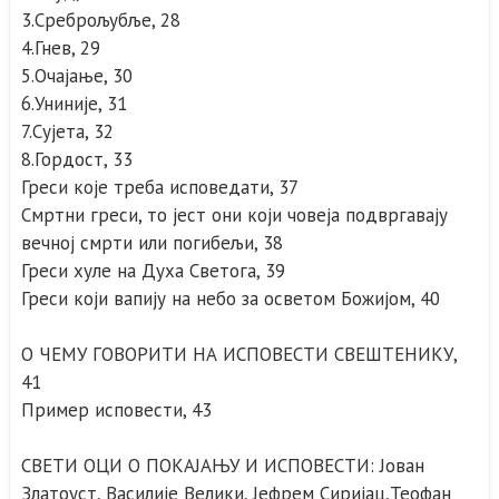
3.Среброљубље, 28
4.Гнев, 29
5.Очајање, 30
6.Униније, 31
7.Сујета, 32
8.Гордост, 33
Греси које треба исповедати, 37
Смртни греси, то јест они који човеја подвргавају
вечној смрти или погибељи, 38
Греси хуле на Духа Светога, 39
Греси који вапију на небо за осветом Божијом, 40
О ЧЕМУ ГОВОРИТИ НА ИСПОВЕСТИ СВЕШТЕНИКУ,
41
Пример исповести, 43
СВЕТИ ОЦИ О ПОКАЈАЊУ И ИСПОВЕСТИ: Јован
Златоуст, Василије Велики, Јефрем Сиријац,Теофан