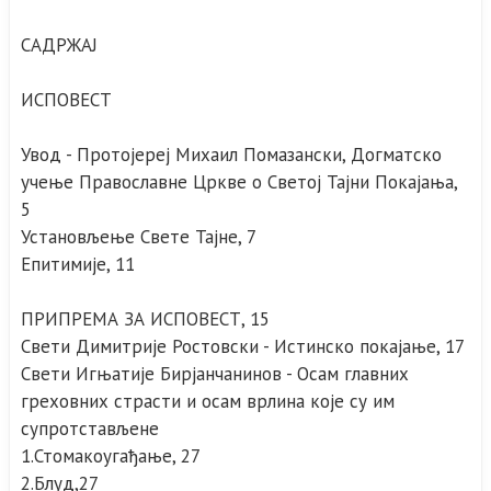
САДРЖАЈ
ИСПОВЕСТ
Увод - Протојереј Михаил Помазански, Догматско
учење Православне Цркве о Светој Тајни Покајања,
5
Установљење Свете Тајне, 7
Епитимије, 11
ПРИПРЕМА ЗА ИСПОВЕСТ, 15
Свети Димитрије Ростовски - Истинско покајање, 17
Свети Игњатије Бирјанчанинов - Осам главних
греховних страсти и осам врлина које су им
супротстављене
1.Стомакоугађање, 27
2.Блуд,27