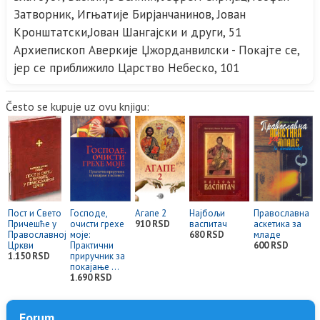
Затворник, Игњатије Бирјанчанинов, Јован
Кронштатски,Јован Шангајски и други, 51
Архиепископ Аверкије Џжорданвилски - Покајте се,
јер се приближило Царство Небеско, 101
Često se kupuje uz ovu knjigu:
Пост и Свето
Господе,
Агапе 2
Најбољи
Православна
Причешће у
очисти грехе
910 RSD
васпитач
аскетика за
Православној
моје:
680 RSD
младе
Цркви
Практични
600 RSD
1.150 RSD
приручник за
покајање ...
1.690 RSD
Forum