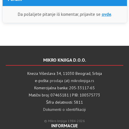
Da pošaljete pitanje ili komentar, prijavite se
ovde
.
MIKRO KNJIGA D.O.O.
Kneza Višeslava 34, 11030 Beograd, Srbija
e-pošta:
prodaja (at) mikroknjiga.rs
Komercijalna banka: 205-33117-65
Matični broj: 07465181 | PIB: 100575773
Šifra delatnosti: 5811
Dokumenti o identifikaciji
© Mikro knjiga 1984-2026
INFORMACIJE