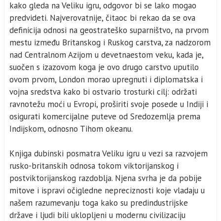
kako gleda na Veliku igru, odgovor bi se lako mogao
predvideti. Najverovatnije, čitaoc bi rekao da se ova
definicija odnosi na geostrateško suparništvo, na prvom
mestu između Britanskog i Ruskog carstva, za nadzorom
nad Centralnom Azijom u devetnaestom veku, kada je,
suočen s izazovom koga je ovo drugo carstvo uputilo
ovom prvom, London morao upregnuti i diplomatska i
vojna sredstva kako bi ostvario trosturki cilj: održati
ravnotežu moći u Evropi, proširiti svoje posede u Indiji i
osigurati komercijalne puteve od Sredozemlja prema
Indijskom, odnosno Tihom okeanu.
Knjiga dubinski posmatra Veliku igru u vezi sa razvojem
rusko-britanskih odnosa tokom viktorijanskog i
postviktorijanskog razdoblja. Njena svrha je da pobije
mitove i ispravi očigledne nepreciznosti koje vladaju u
našem razumevanju toga kako su predindustrijske
države i ljudi bili uklopljeni u modernu civilizaciju