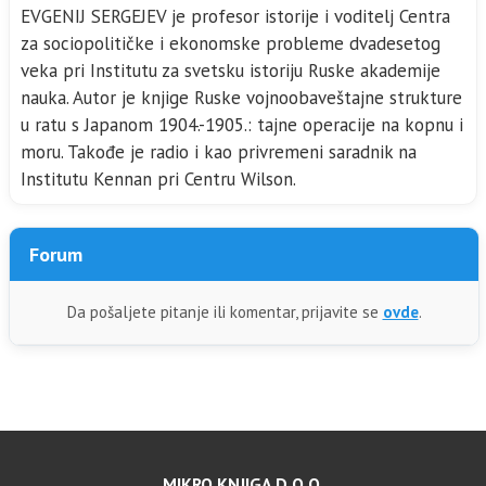
EVGENIJ SERGEJEV je profesor istorije i voditelj Centra
za sociopolitičke i ekonomske probleme dvadesetog
veka pri Institutu za svetsku istoriju Ruske akademije
nauka. Autor je knjige Ruske vojnoobaveštajne strukture
u ratu s Japanom 1904.-1905.: tajne operacije na kopnu i
moru. Takođe je radio i kao privremeni saradnik na
Institutu Kennan pri Centru Wilson.
Forum
Da pošaljete pitanje ili komentar, prijavite se
ovde
.
MIKRO KNJIGA D.O.O.