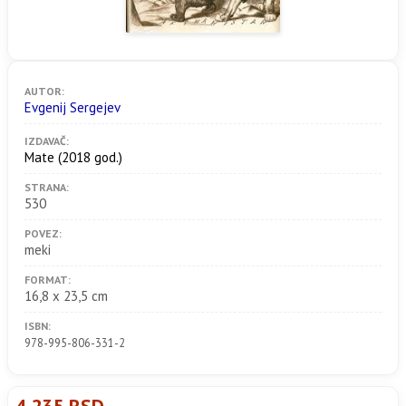
AUTOR:
Evgenij Sergejev
IZDAVAČ:
Mate
(2018 god.)
STRANA:
530
POVEZ:
meki
FORMAT:
16,8 x 23,5 cm
ISBN:
978-995-806-331-2
4.235 RSD