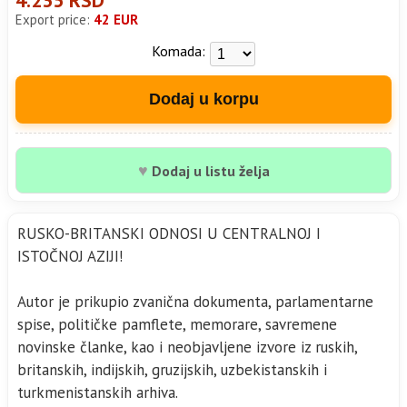
Export price:
42 EUR
Komada:
Dodaj u korpu
♥
Dodaj u listu želja
RUSKO-BRITANSKI ODNOSI U CENTRALNOJ I
ISTOČNOJ AZIJI!
Autor je prikupio zvanična dokumenta, parlamentarne
spise, političke pamflete, memorare, savremene
novinske članke, kao i neobjavljene izvore iz ruskih,
britanskih, indijskih, gruzijskih, uzbekistanskih i
turkmenistanskih arhiva.