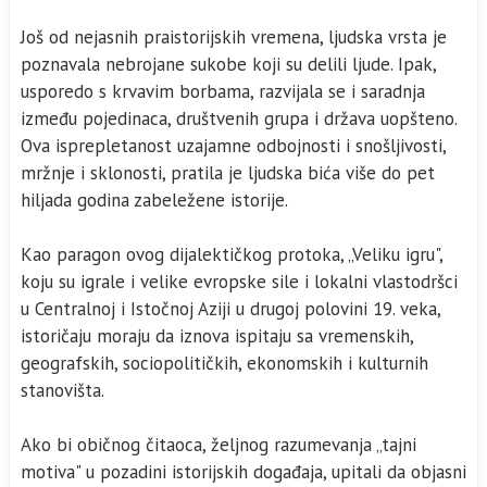
Još od nejasnih praistorijskih vremena, ljudska vrsta je
poznavala nebrojane sukobe koji su delili ljude. Ipak,
usporedo s krvavim borbama, razvijala se i saradnja
između pojedinaca, društvenih grupa i država uopšteno.
Ova isprepletanost uzajamne odbojnosti i snošljivosti,
mržnje i sklonosti, pratila je ljudska bića više do pet
hiljada godina zabeležene istorije.
Kao paragon ovog dijalektičkog protoka, „Veliku igru",
koju su igrale i velike evropske sile i lokalni vlastodršci
u Centralnoj i Istočnoj Aziji u drugoj polovini 19. veka,
istoričaju moraju da iznova ispitaju sa vremenskih,
geografskih, sociopolitičkih, ekonomskih i kulturnih
stanovišta.
Ako bi običnog čitaoca, željnog razumevanja „tajni
motiva" u pozadini istorijskih događaja, upitali da objasni