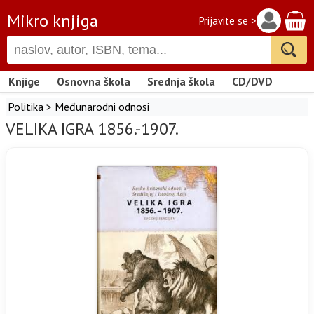
Mikro knjiga
Prijavite se >
Knjige
Osnovna škola
Srednja škola
CD/DVD
Politika
>
Međunarodni odnosi
VELIKA IGRA 1856.-1907.