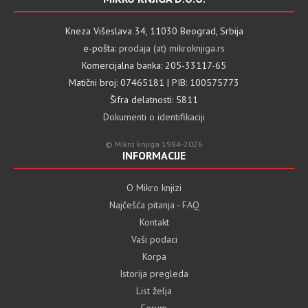
Kneza Višeslava 34, 11030 Beograd, Srbija
e-pošta:
prodaja (at) mikroknjiga.rs
Komercijalna banka: 205-33117-65
Matični broj: 07465181 | PIB: 100575773
Šifra delatnosti: 5811
Dokumenti o identifikaciji
© Mikro knjiga 1984-2026
INFORMACIJE
O Mikro knjizi
Najčešća pitanja - FAQ
Kontakt
Vaši podaci
Korpa
Istorija pregleda
List želja
Forum