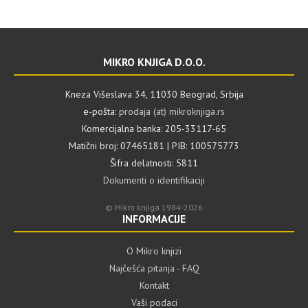
MIKRO KNJIGA D.O.O.
Kneza Višeslava 34, 11030 Beograd, Srbija
e-pošta:
prodaja (at) mikroknjiga.rs
Komercijalna banka: 205-33117-65
Matični broj: 07465181 | PIB: 100575773
Šifra delatnosti: 5811
Dokumenti o identifikaciji
© Mikro knjiga 1984-2026
INFORMACIJE
O Mikro knjizi
Najčešća pitanja - FAQ
Kontakt
Vaši podaci