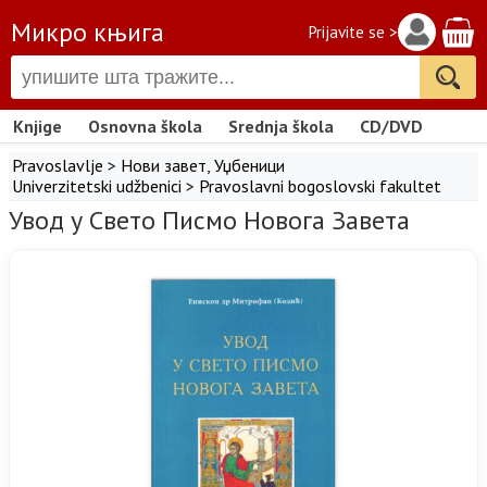
Микро књига
Prijavite se >
Knjige
Osnovna škola
Srednja škola
CD/DVD
Pravoslavlje
>
Нови завет
,
Уџбеници
Univerzitetski udžbenici
>
Pravoslavni bogoslovski fakultet
Увод у Свето Писмо Новога Завета