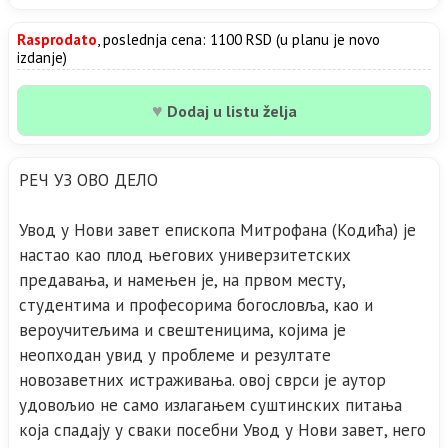
Rasprodato
, poslednja cena: 1100 RSD (u planu je novo
izdanje)
♥
Dodaj u listu želja
РЕЧ УЗ ОВО ДЕЛО
Увод у Нови завет епископа Митрофана (Кодића) је
настао као плод његових универзитетских
предавања, и намењен је, на првом месту,
студентима и професорима богословља, као и
вероучитељима и свештеницима, којима је
неопходан увид у проблеме и резултате
новозаветних истраживања. овој сврси је аутор
удовољио не само излагањем суштинских питања
која спадају у сваки посебни Увод у Нови завет, него