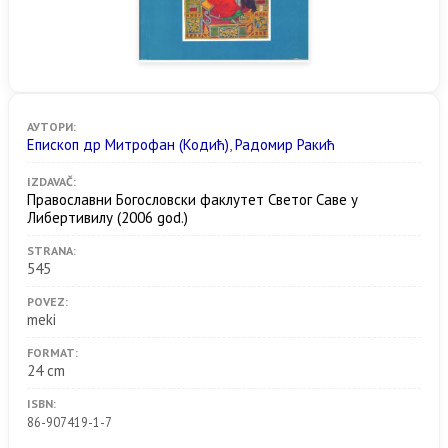
АУТОРИ:
Епископ др Митрофан (Кодић)
,
Радомир Ракић
IZDAVAČ:
Православни Богословски факлутет Светог Саве у
Либертивилу
(2006 god.)
STRANA:
545
POVEZ:
meki
FORMAT:
24 cm
ISBN:
86-907419-1-7