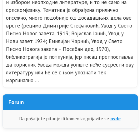
и избором неопходне литературе, и то не само на
српскомјезику. Тематика је обрађена прилично
опсежно, много подобније од досадашњих дела ове
врсте (рецимо Димитрије Стефановић, Увод у Свето
Писмо Новог завета, 1913; Војислав Јанић, Увод у
Нови завет 1924; Емилијан Чарнић, Увод у Свето
Писмо Новога завета – Посебан део, 1970),
библикограгија је потпунија, јер писац претпоставља
да корисник Увода можда уопште неће сусрести ову
литературу или ће се с њом упознати тек
маргинално …
Forum
Da pošaljete pitanje ili komentar, prijavite se
ovde
.