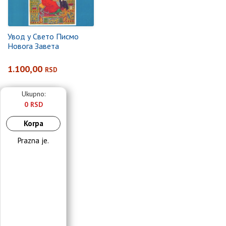
Увод у Свето Писмо
Новога Завета
1.100,00
RSD
Ukupno:
0 RSD
Korpa
Prazna je.