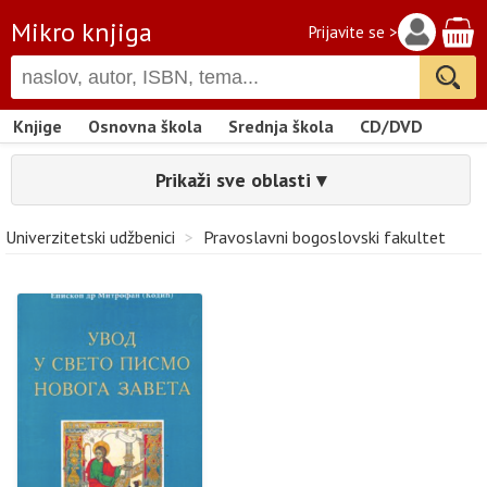
Mikro knjiga
Prijavite se >
Knjige
Osnovna škola
Srednja škola
CD/DVD
Prikaži sve oblasti ▾
Univerzitetski udžbenici
>
Pravoslavni bogoslovski fakultet