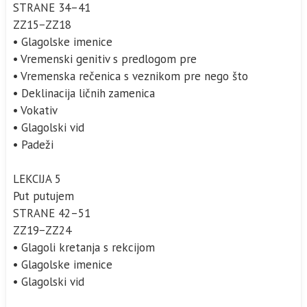
STRANE 34–41
ZZ15−ZZ18
• Glagolske imenice
• Vremenski genitiv s predlogom pre
• Vremenska rečenica s veznikom pre nego što
• Deklinacija ličnih zamenica
• Vokativ
• Glagolski vid
• Padeži
LEKCIJA 5
Put putujem
STRANE 42–51
ZZ19−ZZ24
• Glagoli kretanja s rekcijom
• Glagolske imenice
• Glagolski vid