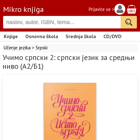
Mikro knjiga
Prijavite se >
Knjige
Osnovna škola
Srednja škola
CD/DVD
Učenje jezika
>
Srpski
Учимо српски 2: српски језик за средњи
ниво (А2/Б1)