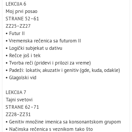
LEKCIJA 6
Moj prvi posao
STRANE 52–61
ZZ25−ZZ27
• Futur II
• Vremenska rečenica sa futurom II
• Logički subjekat u dativu
• Rečce još i tek
• Tvorba reči (pridevi i prilozi za vreme)
• Padeži: lokativ, akuzativ i genitiv (gde, kuda, odakle)
• Glagolski vid
LEKCIJA 7
Tajni svetovi
STRANE 62–71
ZZ28−ZZ31
• Genitiv množine imenica sa konsonantskom grupom
• Načinska rečenica s veznikom tako što