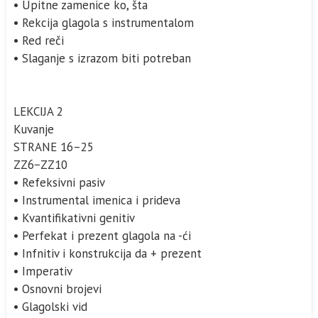
• Upitne zamenice ko, šta
• Rekcija glagola s instrumentalom
• Red reči
• Slaganje s izrazom biti potreban
LEKCIJA 2
Kuvanje
STRANE 16–25
ZZ6−ZZ10
• Refeksivni pasiv
• Instrumental imenica i prideva
• Kvantifikativni genitiv
• Perfekat i prezent glagola na -ći
• Infnitiv i konstrukcija da + prezent
• Imperativ
• Osnovni brojevi
• Glagolski vid