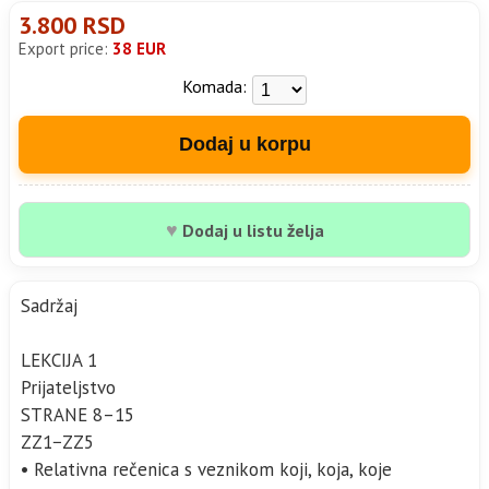
3.800 RSD
Export price:
38 EUR
Komada:
Dodaj u korpu
♥
Dodaj u listu želja
Sadržaj
LEKCIJA 1
Prijateljstvo
STRANE 8–15
ZZ1−ZZ5
• Relativna rečenica s veznikom koji, koja, koje