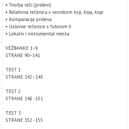
• Tvorba reči (pridevi)
• Relativna rečenica s veznikom koji, koja, koje
• Komparacija prideva
• Uslovne rečenice s futurom II
• Lokativ i instrumental mesta
VEŽBANKE 1−9
STRANE 90−141
TEST 1
STRANE 142–145
TEST 2
STRANE 146 -151
TEST 3
STRANE 152 -155