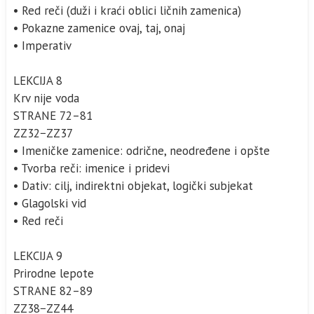
• Red reči (duži i kraći oblici ličnih zamenica)
• Pokazne zamenice ovaj, taj, onaj
• Imperativ
LEKCIJA 8
Krv nije voda
STRANE 72–81
ZZ32−ZZ37
• Imeničke zamenice: odrične, neodređene i opšte
• Tvorba reči: imenice i pridevi
• Dativ: cilj, indirektni objekat, logički subjekat
• Glagolski vid
• Red reči
LEKCIJA 9
Prirodne lepote
STRANE 82–89
ZZ38−ZZ44