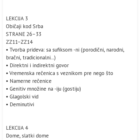
LEKCIJA 3
Običaji kod Srba
STRANE 26–33
ZZ11−ZZ14
• Tvorba prideva: sa sufiksom -ni (porodični, narodni,
bračni, tradicionalni...)
• Direktni i indirektni govor
• Vremenska rečenica s veznikom pre nego što
• Namerne rečenice
• Genitiv množine na -iju (gostiju)
• Glagolski vid
• Deminutivi
LEKCIJA 4
Dome, slatki dome