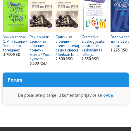
Учимо српски
Реч по реч:
Српски за
Gramatika
Говори срп
1, VII издање /
Српски за
странце -
srpskog jezika
да те цео с
Serbian for
странце:
почетни течај,
za strance: sa
разуме
foreigners
почетни,
радна свеска
vežbanjima i
1.225 RSD
3.700 RSD
књига / Word
/ Serbian fo...
rešenji...
by word...
2.300 RSD
2.850 RSD
5.500 RSD
Forum
Da pošaljete pitanje ili komentar, prijavite se
ovde
.