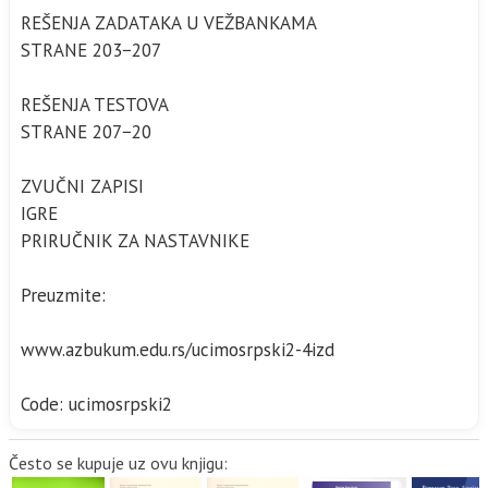
REŠENJA ZADATAKA U VEŽBANKAMA
STRANE 203−207
REŠENJA TESTOVA
STRANE 207−20
ZVUČNI ZAPISI
IGRE
PRIRUČNIK ZA NASTAVNIKE
Preuzmite:
www.azbukum.edu.rs/ucimosrpski2-4izd
Code: ucimosrpski2
Često se kupuje uz ovu knjigu: