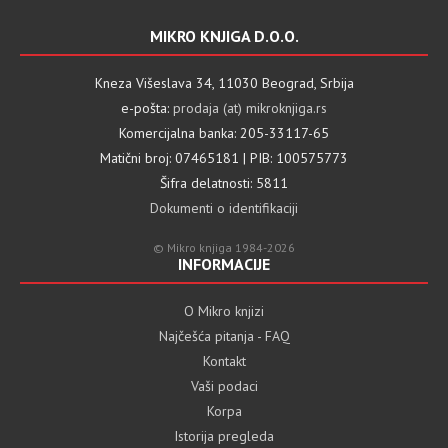
MIKRO KNJIGA D.O.O.
Kneza Višeslava 34, 11030 Beograd, Srbija
e-pošta:
prodaja (at) mikroknjiga.rs
Komercijalna banka: 205-33117-65
Matični broj: 07465181 | PIB: 100575773
Šifra delatnosti: 5811
Dokumenti o identifikaciji
© Mikro knjiga 1984-2026
INFORMACIJE
O Mikro knjizi
Najčešća pitanja - FAQ
Kontakt
Vaši podaci
Korpa
Istorija pregleda