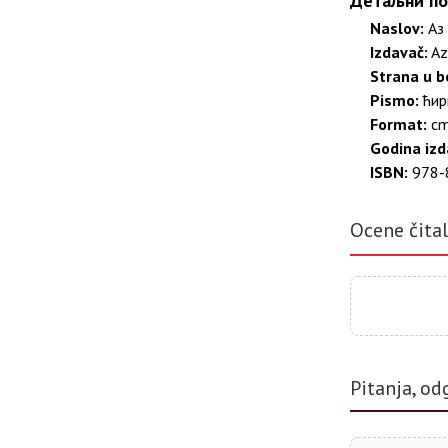
Детаљни по
Naslov:
Аз 
Izdavač:
Az
Strana u bo
Pismo:
ћир
Format:
c
Godina izd
ISBN:
978-
Ocene čita
Pitanja, od