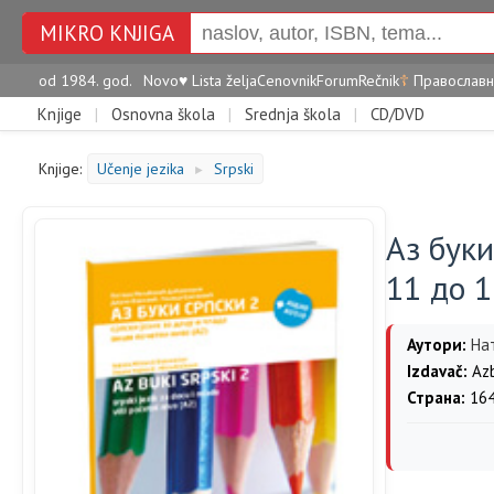
MIKRO KNJIGA
od 1984. god.
Novo
♥
Lista želja
Cenovnik
Forum
Rečnik
☦
Православн
Knjige
|
Osnovna škola
|
Srednja škola
|
CD/DVD
Knjige:
Učenje jezika
Srpski
►
Аз буки
11 до 1
Аутори:
На
Izdavač:
Az
Страна:
16