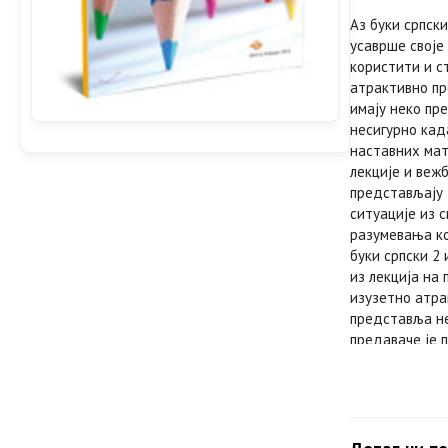
Аз буки српски
усаврше своје 
користити и с
атрактивно пр
имају неко пр
несигурно кад
наставних мат
лекције и веж
представљају 
ситуације из 
разумевања ко
буки српски 2
из лекција на 
изузетно атра
представља не
предаваче је 
српски у ијека
Звучни записи,
преузети са и