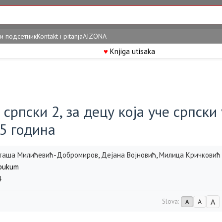
и подсетник
Kontakt i pitanja
AIZONA
♥
Knjiga utisaka
 српски 2, за децу која уче српски
5 година
таша Милићевић-Добромиров
,
Дејана Војновић
,
Милица Кричковић
bukum
4
A
Slova:
A
A