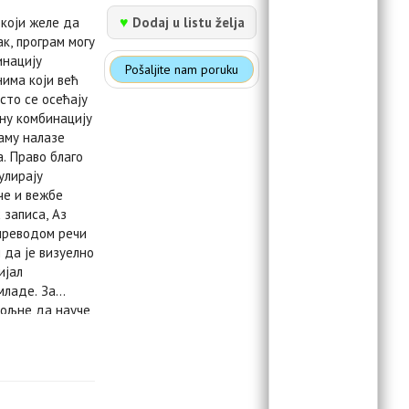
♥
Dodaj u listu želja
 који желе да
ак, програм могу
инацију
Pošaljite nam poruku
има који већ
сто се осећају
дну комбинацију
раму налазе
. Право благо
улирају
че и вежбе
 записа, Аз
 преводом речи
и да је визуелно
ијал
младе. За
вољне да науче
ијекавицу.
могу се