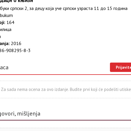
даци о књизи
буки српски 2, за децу која уче српски узраста 11 до 15 година
bukum
ji:
164
илица
m
anja:
2016
86-908295-8-3
laca
Prijavit
Za sada nema ocena za ovo izdanje. Budite prvi koji će podeliti utiske
govori, mišljenja