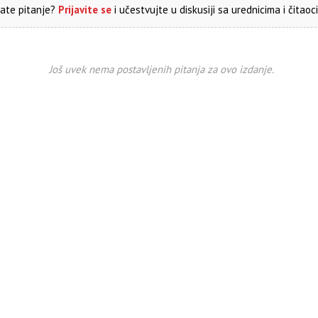
ate pitanje?
Prijavite se
i učestvujte u diskusiji sa urednicima i čitaoc
Još uvek nema postavljenih pitanja za ovo izdanje.