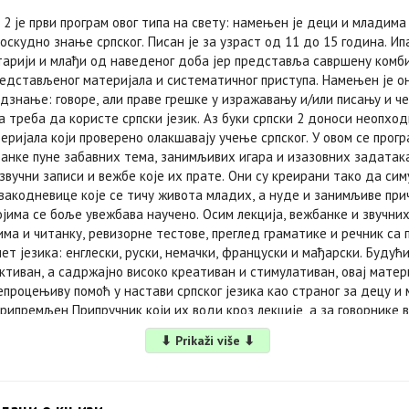
 2 је први програм овог типа на свету: намењен је деци и младима
оскудно знање српског. Писан је за узраст од 11 до 15 година. Ип
тарији и млађи од наведеног доба јер представља савршену комб
едстављеног материјала и систематичног приступа. Намењен је он
едзнање: говоре, али праве грешке у изражавању и/или писању и че
а треба да користе српски језик. Аз буки српски 2 доноси неопхо
еријала који проверено олакшавају учење српског. У овом се прог
банке пуне забавних тема, занимљивих игара и изазовних задатака
звучни записи и вежбе које их прате. Они су креирани тако да сим
свакодневице које се тичу живота младих, а нуде и занимљиве при
јима се боље увежбава научено. Осим лекција, вежбанке и звучних
 има и читанку, ревизорне тестове, преглед граматике и речник са
пет језика: енглески, руски, немачки, француски и мађарски. Будућ
ктиван, а садржајно високо креативан и стимулативан, овај матер
процењиву помоћ у настави српског језика као страног за децу и 
припремљен Припручник који их води кроз лекције, а за говорнике 
вској варијанти, обезбеђени су текстови за читање преиначени на 
⬇ Prikaži više ⬇
 Речник, Упутства за предаваче и Текстови у ијекавској варијанти 
нтернета уз шифру коју свака књига носи са собом.