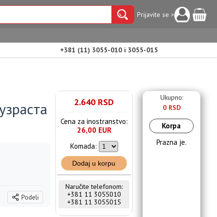
Prijavite se >
+381 (11) 3055-010 i 3055-015
Ukupno:
2.640 RSD
 узраста
0 RSD
Cena za inostranstvo:
Korpa
26,00 EUR
Prazna je.
Komada:
Dodaj u korpu
Naručite telefonom:
+381 11 3055010
Podeli
+381 11 3055015