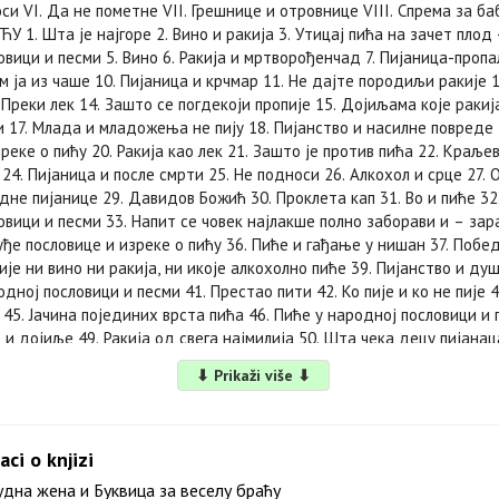
оси VI. Да не пометне VII. Грешнице и отровнице VIII. Спрема за 
У 1. Шта је најгоре 2. Вино и ракија 3. Утицај пића на зачет плод 
вици и песми 5. Вино 6. Ракија и мртворођенчад 7. Пијаница-пропа
ем ја из чаше 10. Пијаница и крчмар 11. Не дајте породиљи ракије 1
Преки лек 14. Зашто се погдекоји пропије 15. Дојиљама које ракија
и 17. Млада и младожења не пију 18. Пијанство и насилне повреде 
реке о пићу 20. Ракија као лек 21. Зашто је против пића 22. Краљев
 24. Пијаница и после смрти 25. Не подноси 26. Алкохол и срце 27.
дне пијанице 29. Давидов Божић 30. Проклета кап 31. Во и пиће 32
овици и песми 33. Напит се човек најлакше полно заборави и – зар
ђе пословице и изреке о пићу 36. Пиће и гађање у нишан 37. Побед
је ни вино ни ракија, ни икоје алкохолно пиће 39. Пијанство и ду
одној пословици и песми 41. Престао пити 42. Ко пије и ко не пије 4
 45. Јачина појединих врста пића 46. Пиће у народној пословици и 
 и дојиље 49. Ракија од свега најмилија 50. Шта чека децу пијанац
вици и песми 52. Пијанац и пушач 53. Неће је ни стока ни трава 5
⬇ Prikaži više ⬇
Ђаво и сељак 56. Исповест 57. Туђе пословице и изреке о пићу 58. Л
аш 60. Гостионице за оне који не пију 61. После казаница поједе 6
 Тестаменат једног злочинца 64. Забрана пиЋа за време рада 65. Г
 Пиће у народној пословици и песми 67. Прави коњак 68. С казаниц
aci o knjizi
дан 70. Енглеска у борби против пијанства 71. Из мог бележника 72. 
дна жена и Буквица за веселу браћу