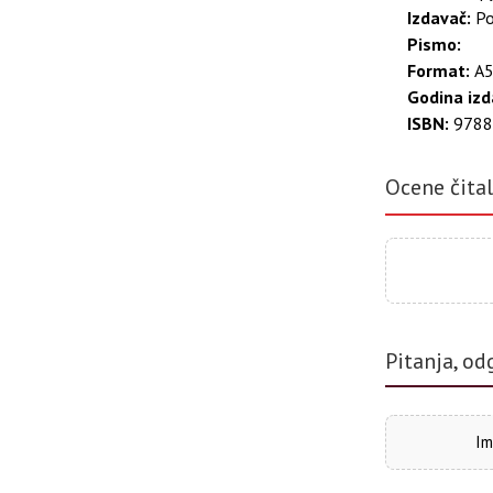
хлеб пиј 73. П
Izdavač:
Po
успех ђака у ш
Pismo:
борби против а
Format:
А5
Пијаначко дрхт
пијанству 86. 
Godina izd
пословици и пе
ISBN:
9788
Механска врат
Пијанице и ду
Ocene čita
Pitanja, od
Im