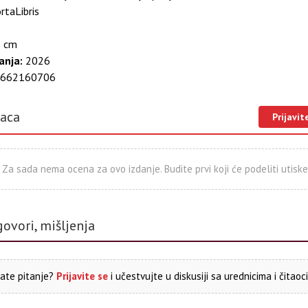
иће и велике људе упропасти 74. Пиће и радна снага 75. Мртав пија
rtaLibris
коли 77. Из мога бележника 78. Пиће и бубрези 79. Колико вреди в
лкохола 80. Туђе пословице и изреке о пићу 81. Сви су они рано по
 cm
ање 83. Човек и коњ 84. Како га је ракија угријала 85. Туђе посло
Идиотизам [блесавост] и пиће 87. Четири сата путовања 88. Пиће у
anja:
2026
сми 89. Ко не пије, дуже живи 90. Не да војницима вина 91. Из мог
662160706
а 93. Туђе пословице и изреке опијанству 94. Пиће и живчане боле
жина века 96. Пиће у народној пословици и песми
laca
Prijavit
Za sada nema ocena za ovo izdanje. Budite prvi koji će podeliti utiske
govori, mišljenja
ate pitanje?
Prijavite se
i učestvujte u diskusiji sa urednicima i čitaoc