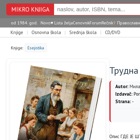
MIKRO KNJIGA
od 1984. god.
Novo
♥
Lista želja
Cenovnik
Forum
Rečnik
☦
Православн
Knjige
|
Osnovna škola
|
Srednja škola
|
CD/DVD
Knjige:
Esejistika
Трудна 
Autor:
Мила
Izdavač:
Por
Strana:
-
Опис ГДЕ ЈЕ ШТ