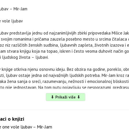
jubav – Mir-Jam
e vole ljubav
ubav predstavlja jednu od najzanimljivijih zbirki pripovedaka Milice Jak
e svojim romanima i pričama zauzela posebno mesto u srcima čitalaca
roz niz različitih ženskih sudbina, ljubavnih zapleta, životnih izazova i 
Jam stvara knjigu koja na topao, iskren i često veoma duhovit način go
i ljudskog života – ljubavi.
knjige otkriva njenu osnovnu ideju. Bez obzira na godine, poreklo, obr
ti, ljubav ostaje jedna od najvažnijih ljudskih potreba. Mir-Jam kroz ra
ka žena sanja o sreći, razumevanju, nežnosti i emocionalnoj bliskosti
to nije jednostavan. Na tom putu pojavljuju se nesporazumi, predrasud
sci i unutrašnje dileme koje život čine mnogo složenijim nego što izgled
⬇ Prikaži više ⬇
vole ljubav donosi zbirku priča koje se mogu čitati zasebno, ali koje 
iku ženskog sveta i emocionalnih iskustava. Upravo zbog toga ovo del
aci o knjizi
jiževnog opusa Mir-Jam i omiljeno štivo mnogih ljubitelja domaće knj
 one vole ljubav – Mir-Jam