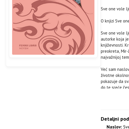
Sve one vole l
O knjizi Sve on
Sve one vole lj
autorke koja j
književnosti. K
preokreta, Mir-
najvažnijoj tem
Već sam naslov 
životne okolnos
pokazuje da sva
do te sreće čes
porodični priti
pogled.
Knjiga Sve one 
jedinstvenu sl
Detaljni pod
dragocen deo kn
Naslov:
Sve