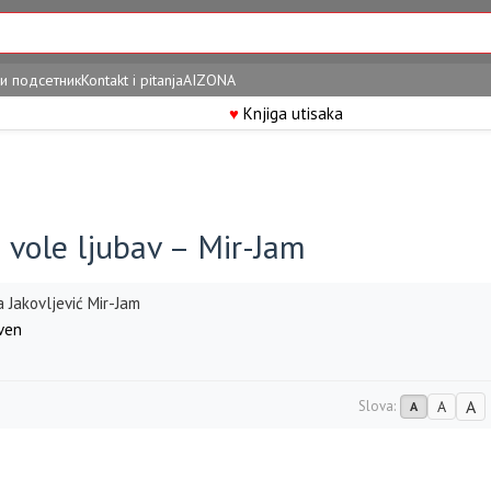
и подсетник
Kontakt i pitanja
AIZONA
♥
Knjiga utisaka
 vole ljubav – Mir-Jam
a Jakovljević Mir-Jam
ven
A
Slova:
A
A