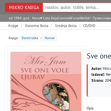
MIKRO KNJIGA
od 1984. god.
Novo
♥
Lista želja
Cenovnik
Forum
Rečnik
☦
Православн
Knjige
|
Osnovna škola
|
Srednja škola
|
CD/DVD
Knjige:
Beletristika
Roman
►
Sve one
Autor:
Milic
Izdavač:
Ne
Strana:
204
Opis