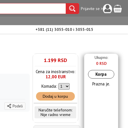
Prijavite se >
+381 (11) 3055-010 i 3055-015
Ukupno:
1.199 RSD
0 RSD
Cena za inostranstvo:
Korpa
12,00 EUR
Prazna je.
Komada:
Dodaj u korpu
Podeli
Naručite telefonom:
Nije radno vreme