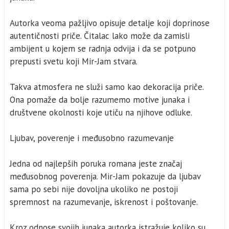
Autorka veoma pažljivo opisuje detalje koji doprinose
autentičnosti priče. Čitalac lako može da zamisli
ambijent u kojem se radnja odvija i da se potpuno
prepusti svetu koji Mir-Jam stvara.
Takva atmosfera ne služi samo kao dekoracija priče.
Ona pomaže da bolje razumemo motive junaka i
društvene okolnosti koje utiču na njihove odluke.
Ljubav, poverenje i međusobno razumevanje
Jedna od najlepših poruka romana jeste značaj
međusobnog poverenja. Mir-Jam pokazuje da ljubav
sama po sebi nije dovoljna ukoliko ne postoji
spremnost na razumevanje, iskrenost i poštovanje.
Kroz odnose svojih junaka autorka istražuje koliko su