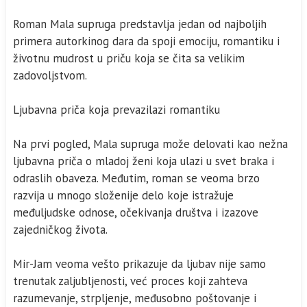
Roman Mala supruga predstavlja jedan od najboljih
primera autorkinog dara da spoji emociju, romantiku i
životnu mudrost u priču koja se čita sa velikim
zadovoljstvom.
Ljubavna priča koja prevazilazi romantiku
Na prvi pogled, Mala supruga može delovati kao nežna
ljubavna priča o mladoj ženi koja ulazi u svet braka i
odraslih obaveza. Međutim, roman se veoma brzo
razvija u mnogo složenije delo koje istražuje
međuljudske odnose, očekivanja društva i izazove
zajedničkog života.
Mir-Jam veoma vešto prikazuje da ljubav nije samo
trenutak zaljubljenosti, već proces koji zahteva
razumevanje, strpljenje, međusobno poštovanje i