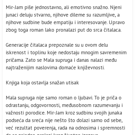
Mir-Jam piše jednostavno, ali emotivno snažno. Njeni
junaci deluju stvarno, njihove dileme su razumljive, a
njihove sudbine bude empatiju i interesovanje. Upravo
zbog toga roman lako pronalazi put do srca čitalaca.
Generacije čitalaca prepoznale su u ovom delu
iskrenost i toplinu koje nedostaju mnogim savremenim
pričama. Zato se Mala supruga i danas nalazi među
najtraženijim naslovima domaće književnosti.
Knjiga koja ostavlja snažan utisak
Mala supruga nije samo roman o ljubavi. To je priča o
odrastanju, odgovornosti, međusobnom razumevanju i
važnosti porodice. Mir-Jam kroz sudbinu svojih junaka
podseća da sreća nije nešto što dolazi samo od sebe,
već rezultat poverenja, rada na odnosima i spremnosti