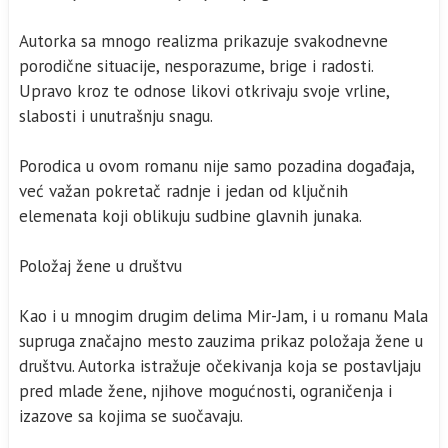
Autorka sa mnogo realizma prikazuje svakodnevne
porodične situacije, nesporazume, brige i radosti.
Upravo kroz te odnose likovi otkrivaju svoje vrline,
slabosti i unutrašnju snagu.
Porodica u ovom romanu nije samo pozadina događaja,
već važan pokretač radnje i jedan od ključnih
elemenata koji oblikuju sudbine glavnih junaka.
Položaj žene u društvu
Kao i u mnogim drugim delima Mir-Jam, i u romanu Mala
supruga značajno mesto zauzima prikaz položaja žene u
društvu. Autorka istražuje očekivanja koja se postavljaju
pred mlade žene, njihove mogućnosti, ograničenja i
izazove sa kojima se suočavaju.