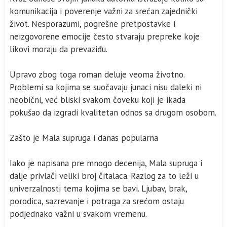
komunikacija i poverenje važni za srećan zajednički
život. Nesporazumi, pogrešne pretpostavke i
neizgovorene emocije često stvaraju prepreke koje
likovi moraju da prevaziđu.
Upravo zbog toga roman deluje veoma životno.
Problemi sa kojima se suočavaju junaci nisu daleki ni
neobični, već bliski svakom čoveku koji je ikada
pokušao da izgradi kvalitetan odnos sa drugom osobom.
Zašto je Mala supruga i danas popularna
Iako je napisana pre mnogo decenija, Mala supruga i
dalje privlači veliki broj čitalaca. Razlog za to leži u
univerzalnosti tema kojima se bavi. Ljubav, brak,
porodica, sazrevanje i potraga za srećom ostaju
podjednako važni u svakom vremenu.