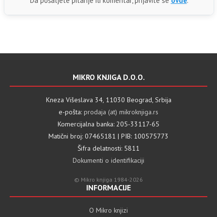
Da pošaljete pitanje ili komentar, prijavite se
ovde
.
MIKRO KNJIGA D.O.O.
Kneza Višeslava 34, 11030 Beograd, Srbija
e-pošta:
prodaja (at) mikroknjiga.rs
Komercijalna banka: 205-33117-65
Matični broj: 07465181 | PIB: 100575773
Šifra delatnosti: 5811
Dokumenti o identifikaciji
© Mikro knjiga 1984-2026
INFORMACIJE
O Mikro knjizi