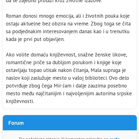
da se zajedno prolazi kroz životne izazove.
Roman donosi mnogo emocija, ali i životnih pouka koje
ostaju aktuelne bez obzira na vreme. Zbog toga se čita
sa podjednakim interesovanjem danas kao i u trenutku
kada je prvi put objavljen.
Ako volite domaću književnost, snažne ženske likove,
romantične priče sa dubljom porukom i knjige koje
ostavljaju topao utisak nakon čitanja, Mala supruga je
naslov koji zaslužuje mesto u vašoj biblioteci. Ovo delo
potvrđuje zbog čega Mir-Jam i dalje zauzima posebno
mesto među najčitanijim i najvoljenijim autorima srpske
književnosti.
Forum