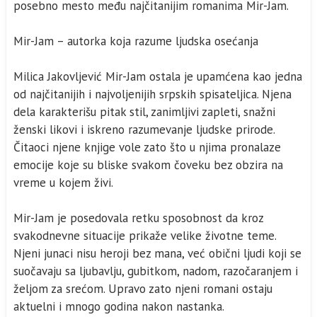
posebno mesto među najčitanijim romanima Mir-Jam.
Mir-Jam – autorka koja razume ljudska osećanja
Milica Jakovljević Mir-Jam ostala je upamćena kao jedna
od najčitanijih i najvoljenijih srpskih spisateljica. Njena
dela karakterišu pitak stil, zanimljivi zapleti, snažni
ženski likovi i iskreno razumevanje ljudske prirode.
Čitaoci njene knjige vole zato što u njima pronalaze
emocije koje su bliske svakom čoveku bez obzira na
vreme u kojem živi.
Mir-Jam je posedovala retku sposobnost da kroz
svakodnevne situacije prikaže velike životne teme.
Njeni junaci nisu heroji bez mana, već obični ljudi koji se
suočavaju sa ljubavlju, gubitkom, nadom, razočaranjem i
željom za srećom. Upravo zato njeni romani ostaju
aktuelni i mnogo godina nakon nastanka.