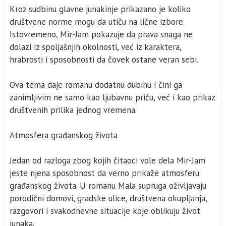
Kroz sudbinu glavne junakinje prikazano je koliko
društvene norme mogu da utiču na lične izbore.
Istovremeno, Mir-Jam pokazuje da prava snaga ne
dolazi iz spoljašnjih okolnosti, već iz karaktera,
hrabrosti i sposobnosti da čovek ostane veran sebi.
Ova tema daje romanu dodatnu dubinu i čini ga
zanimljivim ne samo kao ljubavnu priču, već i kao prikaz
društvenih prilika jednog vremena.
Atmosfera građanskog života
Jedan od razloga zbog kojih čitaoci vole dela Mir-Jam
jeste njena sposobnost da verno prikaže atmosferu
građanskog života. U romanu Mala supruga oživljavaju
porodični domovi, gradske ulice, društvena okupljanja,
razgovori i svakodnevne situacije koje oblikuju život
junaka.