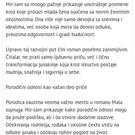
Mir-Jam sa mnogo pažnje prikazuje unutrašnje promene
kroz koje prolazi mlada žena suočena sa novim životnim
okolnostima. Ona više nije samo devojka sa snovima i
idealima, već osoba koja mora da donosi odluke,
preuzima odgovornost i gradi budućnost.
Upravo taj razvojni put čini roman posebno zanimljivim.
Čitalac ne prati samo ljubavnu priču, već i ličnu
transformaciju junakinje koja kroz iskustvo postaje
mudrija, snažnija i sigurnija u sebe.
Porodični odnosi kao važan deo priče
Porodica zauzima veoma važno mesto u romanu Mala
supruga. Mir-Jam prikazuje kako porodični odnosi mogu
da pruže podršku, ali i da stvore dodatne izazove.
Očekivanja roditelja, rođaka i okoline često utiču na
odluke junaka i oblikuju njihov pogled na život.