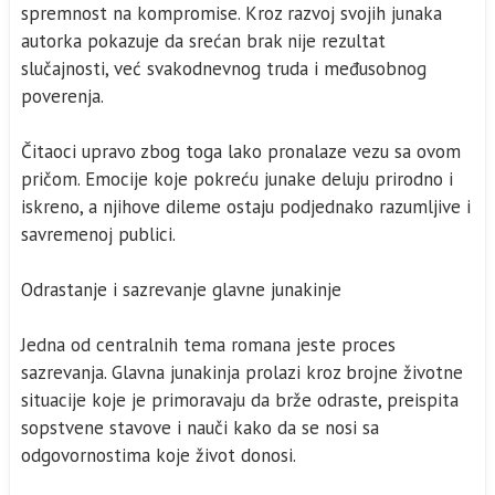
spremnost na kompromise. Kroz razvoj svojih junaka
autorka pokazuje da srećan brak nije rezultat
slučajnosti, već svakodnevnog truda i međusobnog
poverenja.
Čitaoci upravo zbog toga lako pronalaze vezu sa ovom
pričom. Emocije koje pokreću junake deluju prirodno i
iskreno, a njihove dileme ostaju podjednako razumljive i
savremenoj publici.
Odrastanje i sazrevanje glavne junakinje
Jedna od centralnih tema romana jeste proces
sazrevanja. Glavna junakinja prolazi kroz brojne životne
situacije koje je primoravaju da brže odraste, preispita
sopstvene stavove i nauči kako da se nosi sa
odgovornostima koje život donosi.