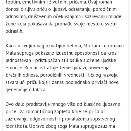
toplim, emotivnim i životnim pričama. Ovaj roman
donosi dirljivu priču o ljubavi, odrastanju, porodičnim
odnosima, društvenim očekivanjima i sazrevanju mlade
žene koja pokušava da pronađe svoje mesto u svetu
odraslih.
Kao i u svojim najpoznatijim delima, Mir-Jam i u romanu
Mala supruga pokazuje izuzetnu sposobnost da kroz
jednostavan i pristupačan stil oslika složene ljudske
emocije. Roman istražuje teme ljubavi, poverenja,
bračnih odnosa, porodičnih vrednosti i ličnog razvoja,
stvarajući priču koja i danas podjednako privlači nove
generacije čitalaca.
Ovo delo predstavlja mnogo više od klasične ljubavne
priče. Iza romantičnog zapleta krije se priča o
sazrevanju, odgovornosti i pronalaženju sopstvenog
identiteta. Upravo zbog toga Mala supruga zauzima