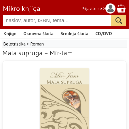
Mikro knjiga
Prijavite se >
Knjige
Osnovna škola
Srednja škola
CD/DVD
Beletristika
>
Roman
Mala supruga – Mir-Jam