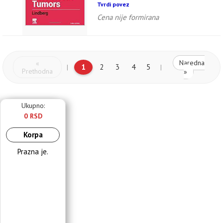
Tvrdi povez
Cena nije formirana
Naredna
«
1
2
3
4
5
|
|
Prethodna
»
Ukupno:
0 RSD
Korpa
Prazna je.