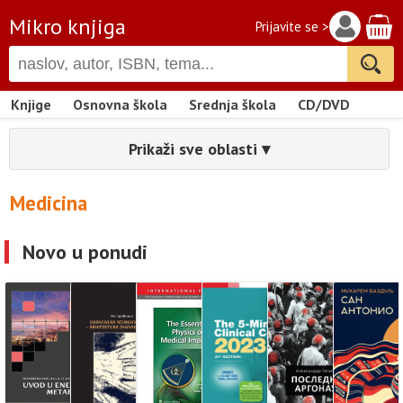
Mikro knjiga
Prijavite se >
Knjige
Osnovna škola
Srednja škola
CD/DVD
Prikaži sve oblasti ▾
Medicina
Novo u ponudi