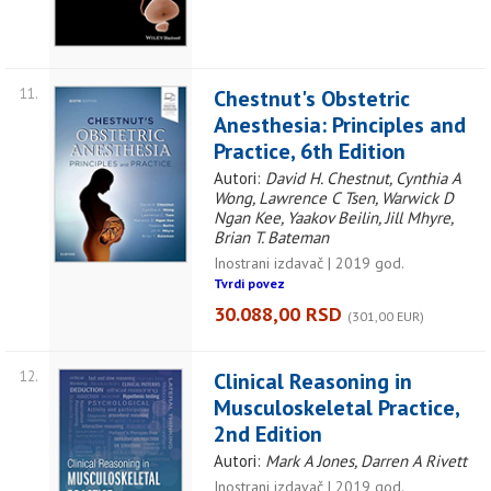
11.
Chestnut's Obstetric
Anesthesia: Principles and
Practice, 6th Edition
Autori:
David H. Chestnut, Cynthia A
Wong, Lawrence C Tsen, Warwick D
Ngan Kee, Yaakov Beilin, Jill Mhyre,
Brian T. Bateman
Inostrani izdavač | 2019 god.
Tvrdi povez
30.088,00 RSD
(301,00 EUR)
12.
Clinical Reasoning in
Musculoskeletal Practice,
2nd Edition
Autori:
Mark A Jones, Darren A Rivett
Inostrani izdavač | 2019 god.