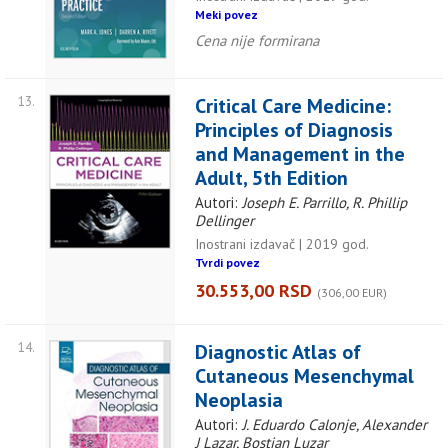
Meki povez
Cena nije formirana
13.
Critical Care Medicine:
Principles of Diagnosis
and Management in the
Adult, 5th Edition
Autori:
Joseph E. Parrillo, R. Phillip
Dellinger
Inostrani izdavač | 2019 god.
Tvrdi povez
30.553,00 RSD
(306,00 EUR)
14.
Diagnostic Atlas of
Cutaneous Mesenchymal
Neoplasia
Autori:
J. Eduardo Calonje, Alexander
J Lazar, Bostjan Luzar