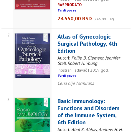
RASPRODATO
Tvrdi povez
24.550,00 RSD
(246,00 EUR)
7.
Atlas of Gynecologic
Surgical Pathology, 4th
Edition
Autori:
Philip B. Clement, Jennifer
Stall, Robert H. Young
Inostrani izdavač | 2019 god.
Tvrdi povez
Cena nije formirana
8.
Basic Immunology:
Functions and Disorders
of the Immune System,
6th Edition
Autori:
Abul K. Abbas, Andrew H. H.