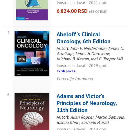
Inostrani izdavač | 2021 god.
6.824,00 RSD
(68,00 EUR)
5.
Abeloff's Clinical
Oncology, 6th Edition
Autori:
John E. Niederhuber, James O.
Armitage, James H Doroshow,
Michael B. Kastan, Joel E. Tepper MD
Inostrani izdavač | 2019 god.
Tvrdi povez
Cena nije formirana
6.
Adams and Victor's
Principles of Neurology,
11th Edition
Autori:
Allan Ropper, Martin Samuels,
Joshua Klein, Sashank Prasad
Inostrani izdavač | 2019 god.