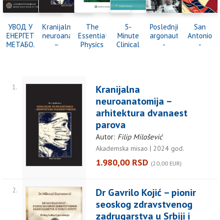
УВОД У
Kranijalna
The
5-
Poslednji
San
ЕНЕРГЕТСКИ
neuroanatomija
Essential
Minute
argonaut
Antonio
МЕТАБОЛИЗАМ
–
Physics
Clinical
-
-
arhitektura
of
Consult
Aleksandar
Muharem
dvanaest
Medical
2023
Gatalica
Bazdulj
parova
Imaging
1.
Kranijalna
neuroanatomija –
arhitektura dvanaest
parova
Autor:
Filip Milošević
Akademska misao | 2024 god.
1.980,00 RSD
(20,00 EUR)
2.
Dr Gavrilo Kojić – pionir
seoskog zdravstvenog
zadrugarstva u Srbiji i