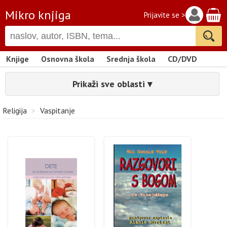
Mikro knjiga
Prijavite se >
Knjige
Osnovna škola
Srednja škola
CD/DVD
Prikaži sve oblasti ▾
Religija
>
Vaspitanje