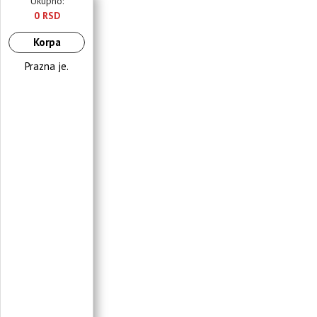
Ukupno:
0 RSD
Korpa
Prazna je.