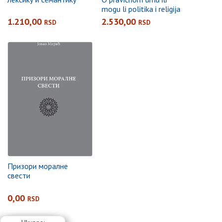
mogu li politika i religija
podeliti dobre ljude
1.210,00
2.530,00
RSD
RSD
Призори моралне
свести
0,00
RSD