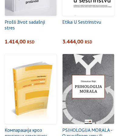
Prošli život sadašnji
Etika U Sestrinstvu
stres
1.414,00
3.444,00
RSD
RSD
Компарација кроз
PSIHOLOGIJA MORALA -
лексику и семантику
O pravičnom umu ili