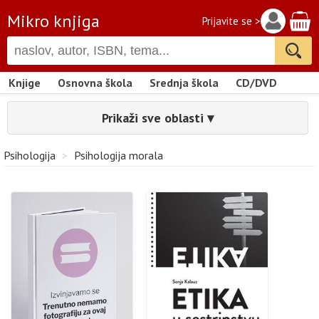
Mikro knjiga
Prijavite se >
Knjige
Osnovna škola
Srednja škola
CD/DVD
Prikaži sve oblasti ▾
Psihologija
>
Psihologija morala