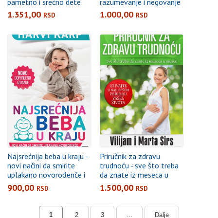
pametno i srećno dete
razumevanje i negovanje
od rođenja do pete
vaše bebe
1.351,00
1.000,00
RSD
RSD
godine
Najsrećnija beba u kraju -
Priručnik za zdravu
novi načini da smirite
trudnoću - sve što treba
uplakano novorođenče i
da znate iz meseca u
pomognete mu da spava
mesec
900,00
1.500,00
RSD
RSD
duže
1
2
3
...
Dalje