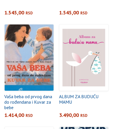
1.545,00
1.545,00
RSD
RSD
Vaša beba od prvog dana
ALBUM ZA BUDUĆU
do rođendana i Kuvar za
MAMU
bebe
1.414,00
3.490,00
RSD
RSD