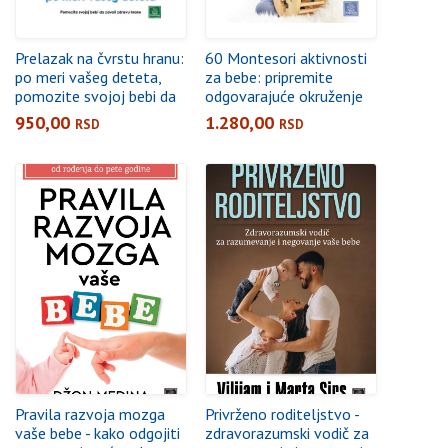
Prelazak na čvrstu hranu:
60 Montesori aktivnosti
po meri vašeg deteta,
za bebe: pripremite
pomozite svojoj bebi da
odgovarajuće okruženje
zavoli zdravu hranu
za svoju bebu i
950,00
1.280,00
RSD
RSD
podstaknite njenu
radoznalost i želju da
samostalno radi stvari
Pravila razvoja mozga
Privrženo roditeljstvo -
vaše bebe - kako odgojiti
zdravorazumski vodič za