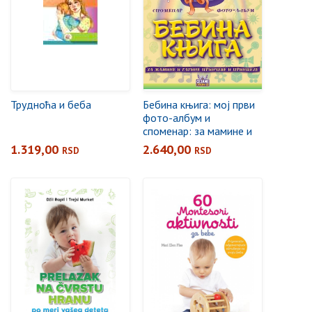
Трудноћа и беба
Бебина књига: мој први
фото-албум и
споменар: за мамине и
татине принчеве и
1.319,00
2.640,00
RSD
RSD
принцезе