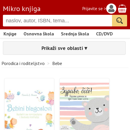
Mikro knjiga
Prijavite se >
Knjige
Osnovna škola
Srednja škola
CD/DVD
Prikaži sve oblasti ▾
Porodica i roditeljstvo
>
Bebe