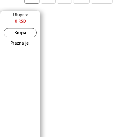
Ukupno:
0 RSD
Korpa
Prazna je.