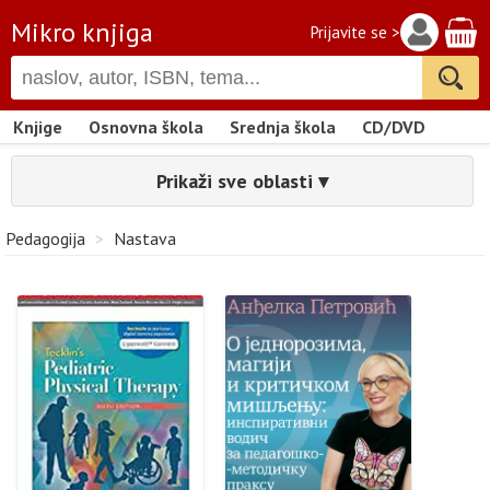
Mikro knjiga
Prijavite se >
Knjige
Osnovna škola
Srednja škola
CD/DVD
Prikaži sve oblasti ▾
Pedagogija
>
Nastava