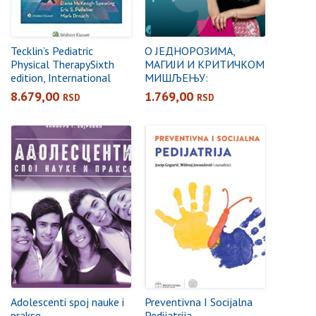
Tecklin’s Pediatric
О ЈЕДНОРОЗИМА,
Physical TherapySixth
МАГИЈИ И КРИТИЧКОМ
edition, International
МИШЉЕЊУ:
Edition
ИНСПИРАТИВНИ
8.679,00
1.769,00
RSD
RSD
ВОДИЧ ЗА
ПЕДАГОШКО-
МЕТОДИЧКУ ПРАКСУ
Adolescenti spoj nauke i
Preventivna I Socijalna
prakse
Pedijatrija