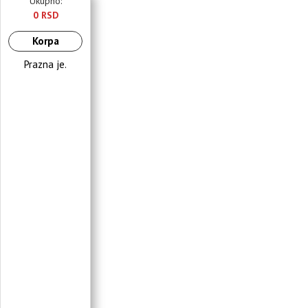
Ukupno:
0 RSD
Korpa
Prazna je.