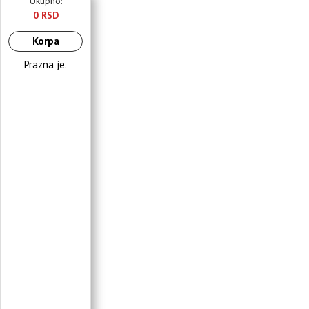
Ukupno:
0 RSD
Korpa
Prazna je.