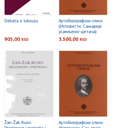
Debata o luksuzu
Аутобиографски списи
(Исповести; Сањарије
усамљеног шетача)
905,00
3.500,00
RSD
RSD
Žan-Žak Ruso:
Аутобиографски списи:
Prozirnost i prepreka i
Исповести; Сањарије