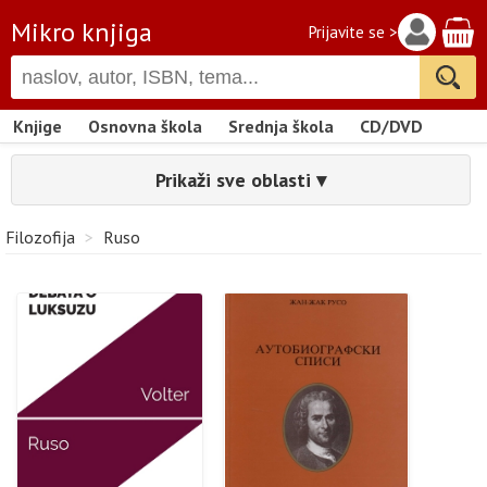
Mikro knjiga
Prijavite se >
Knjige
Osnovna škola
Srednja škola
CD/DVD
Prikaži sve oblasti ▾
Filozofija
>
Ruso