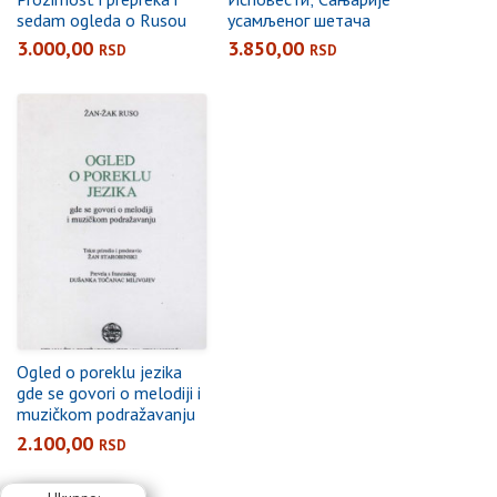
sedam ogleda o Rusou
усамљеног шетача
3.000,00
3.850,00
RSD
RSD
Ogled o poreklu jezika
gde se govori o melodiji i
muzičkom podražavanju
2.100,00
RSD