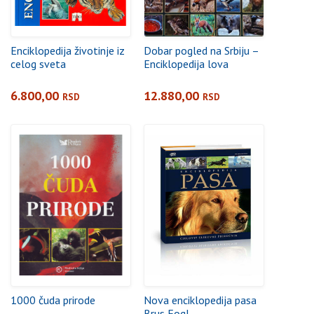
Enciklopedija životinje iz
Dobar pogled na Srbiju –
celog sveta
Enciklopedija lova
6.800,00
12.880,00
RSD
RSD
1000 čuda prirode
Nova enciklopedija pasa
Brus Fogl