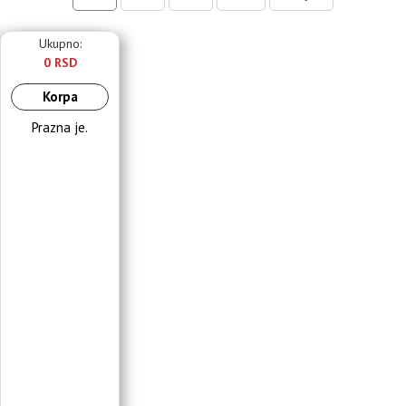
Ukupno:
0 RSD
Korpa
Prazna je.