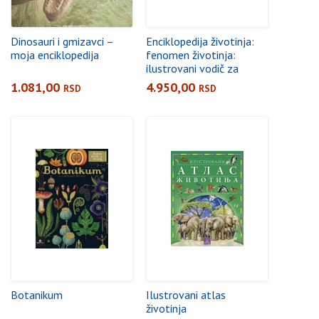
Dinosauri i gmizavci –
Enciklopedija životinja:
moja enciklopedija
fenomen životinja:
ilustrovani vodič za
otkrivanje divljeg
1.081,00
4.950,00
RSD
RSD
kraljevstva
Botanikum
Ilustrovani atlas
životinja