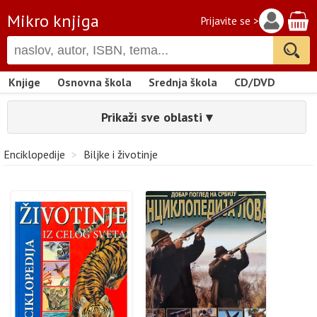
Mikro knjiga
Prijavite se >
Knjige
Osnovna škola
Srednja škola
CD/DVD
Prikaži sve oblasti ▾
Enciklopedije
>
Biljke i životinje