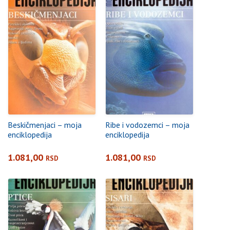
Beskičmenjaci – moja
Ribe i vodozemci – moja
enciklopedija
enciklopedija
1.081,00
1.081,00
RSD
RSD