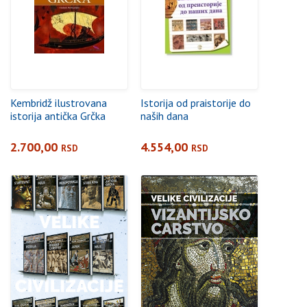
Kembridž ilustrovana
Istorija od praistorije do
istorija antička Grčka
naših dana
2.700,00
4.554,00
RSD
RSD