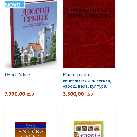
Dvorci Srbije
Мала српска
енциклопедија: земља,
народ, вера, култура,
историја, наука
7.990,00
3.300,00
RSD
RSD