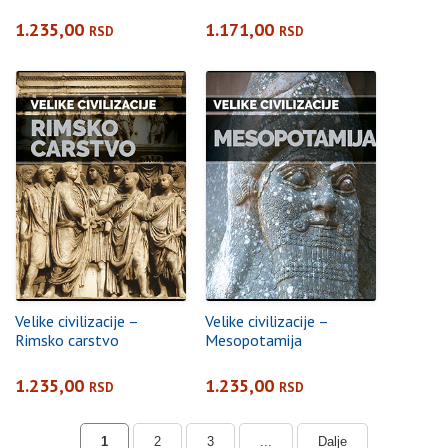
1.235,00
1.171,00
RSD
RSD
Velike civilizacije –
Velike civilizacije –
Rimsko carstvo
Mesopotamija
1.235,00
1.235,00
RSD
RSD
1
2
3
...
Dalje