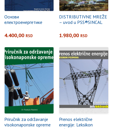
Основи
DISTRIBUTIVNE MREŽE
електроенергетике
– uvod u PSS®SINCAL
4.400,00
1.980,00
RSD
RSD
Priručnik za održavanje
Prenos električne
visokonaponske opreme
energije: Leksikon