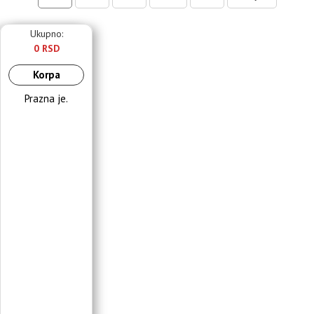
Ukupno:
0 RSD
Korpa
Prazna je.