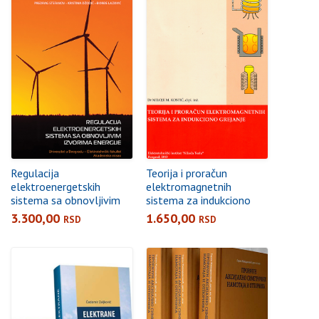
Regulacija
Teorija i proračun
elektroenergetskih
elektromagnetnih
sistema sa obnovljivim
sistema za indukciono
izvorima energije
grejanje
3.300,00
1.650,00
RSD
RSD