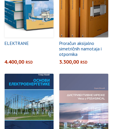
ELEKTRANE
Proračun aksijalno
simetričnih namotaja i
otpornika
4.400,00
3.300,00
RSD
RSD