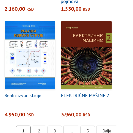
pojmova
2.160,00
1.530,00
RSD
RSD
Realni izvori struje
ELEKTRIČNE MAŠINE 2
4.950,00
3.960,00
RSD
RSD
1
2
3
...
5
Dalje