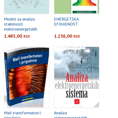
Modeli za analizu
ENERGETSKA
stabilnosti
EFIKASNOST
elektroenergetskih
sistema
1.485,00
1.236,00
RSD
RSD
Mali transformatori i
Analiza
prigušnice
elektroenergetskih