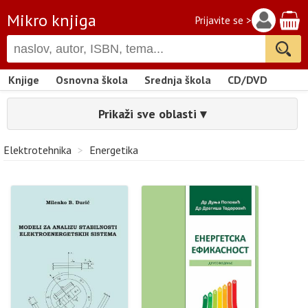
Mikro knjiga
Prijavite se >
Knjige
Osnovna škola
Srednja škola
CD/DVD
Prikaži sve oblasti ▾
Elektrotehnika
>
Energetika